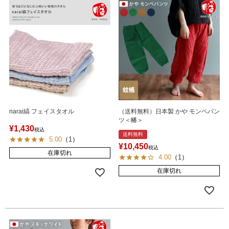
narai縞 フェイスタオル
（送料無料）日本製 かや モンペパン
ツ＜幡＞
¥
1,430
税込
送料無料
5.00
（
1
）
¥
10,450
税込
在庫切れ
4.00
（
1
）
在庫切れ