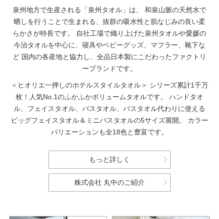
泉州地方で生産される「泉州タオル」は、
和泉山脈の天然水で
晒しを行うことで生まれる、抜群の吸水性と肌なじみの良い柔
らかさが特長です。
自社工場で織り上げた泉州タオルや愛媛の
今治タオルを中心に、寝具やベビーグッズ、マフラー、靴下な
ど
国内の各産地と協力し、全品日本製にこだわったファクトリ
ーブランドです。
＜ヒオリエ一押しのホテルスタイルタオル＞
シリーズ累計1千万
枚！人気No.1のふかふかボリュームタオルです。
ハンドタオ
ル、フェイスタオル、バスタオル、バスタオル代わりに使える
ビッグフェイスタオル＆ミニバスタオルの5サイズ展開。
カラー
バリエーションも全18色と豊富です。
もっと詳しく
株式会社 丸中のご紹介