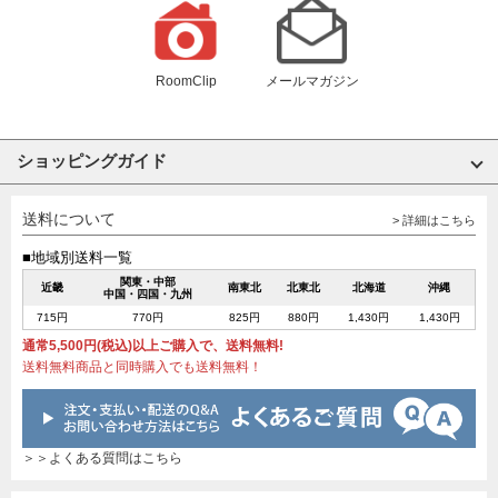
RoomClip
メールマガジン
ショッピングガイド
送料について
> 詳細はこちら
■地域別送料一覧
関東・中部
近畿
南東北
北東北
北海道
沖縄
中国・四国・九州
715円
770円
825円
880円
1,430円
1,430円
通常5,500円(税込)以上ご購入で、送料無料!
送料無料商品と同時購入でも送料無料！
＞＞よくある質問はこちら