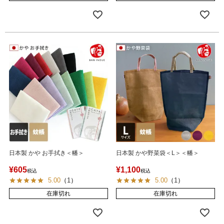
日本製 かや お手拭き＜幡＞
日本製 かや野菜袋＜L＞＜幡＞
¥
605
¥
1,100
税込
税込
5.00
（
1
）
5.00
（
1
）
在庫切れ
在庫切れ