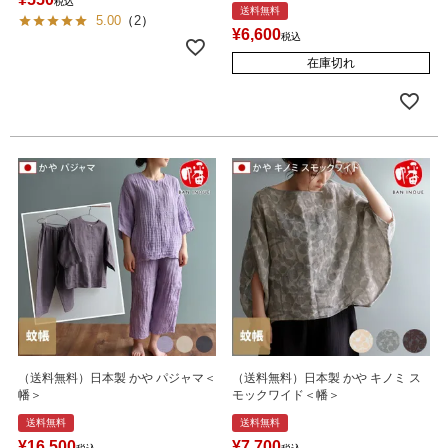
税込
送料無料
5.00
（
2
）
¥
6,600
税込
在庫切れ
（送料無料）日本製 かや パジャマ＜
（送料無料）日本製 かや キノミ ス
幡＞
モックワイド＜幡＞
送料無料
送料無料
¥
16,500
¥
7,700