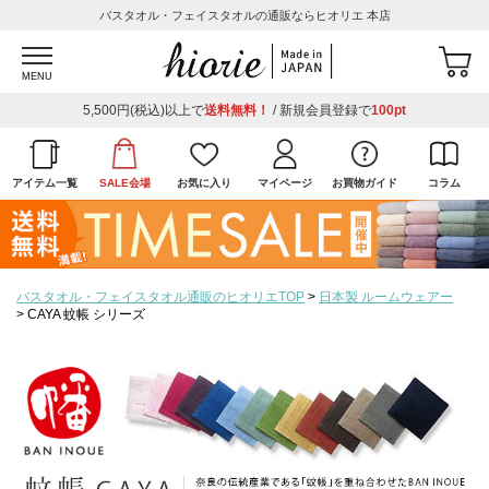
バスタオル・フェイスタオルの通販ならヒオリエ 本店
MENU
5,500円(税込)以上で
送料無料！
/ 新規会員登録で
100pt
アイテム一覧
SALE会場
お気に入り
マイページ
お買物ガイド
コラム
バスタオル・フェイスタオル通販のヒオリエTOP
日本製 ルームウェアー
CAYA 蚊帳 シリーズ