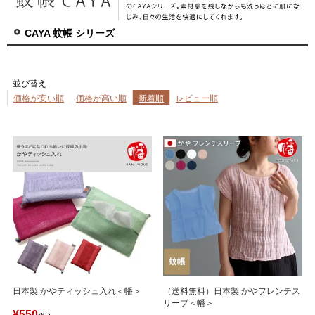
CAYA 蚊帳 シリーズ
並び替え
価格が安い順
価格が高い順
新着順
レビュー順
日本製 かやティッシュ入れ＜幡＞
（送料無料）日本製 かやフレンチス
リーブ＜幡＞
¥
550