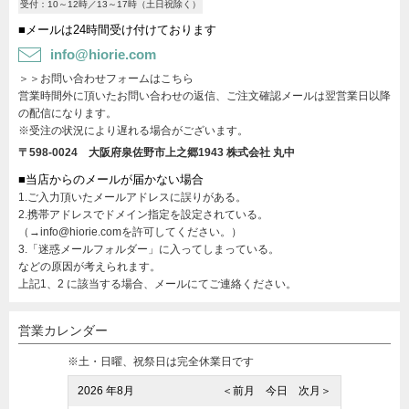
受付：10～12時／13～17時（土日祝除く）
■メールは24時間受け付けております
info@hiorie.com
＞＞お問い合わせフォームはこちら
営業時間外に頂いたお問い合わせの返信、ご注文確認メールは翌営業日以降
の配信になります。
※受注の状況により遅れる場合がございます。
〒598-0024 大阪府泉佐野市上之郷1943
株式会社 丸中
■当店からのメールが届かない場合
1.ご入力頂いたメールアドレスに誤りがある。
2.携帯アドレスでドメイン指定を設定されている。
（→info@hiorie.comを許可してください。）
3.「迷惑メールフォルダー」に入ってしまっている。
などの原因が考えられます。
上記1、2 に該当する場合、メールにてご連絡ください。
営業カレンダー
※土・日曜、祝祭日は完全休業日です
2026 年8月
＜前月
今日
次月＞