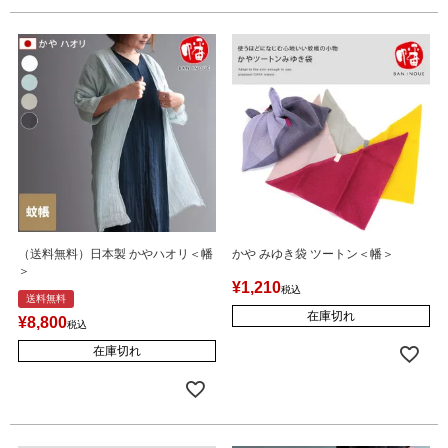
（送料無料）日本製 かやハオリ＜幡
かや みゆき袋 ツートン＜幡＞
＞
¥
1,210
税込
送料無料
在庫切れ
¥
8,800
税込
在庫切れ