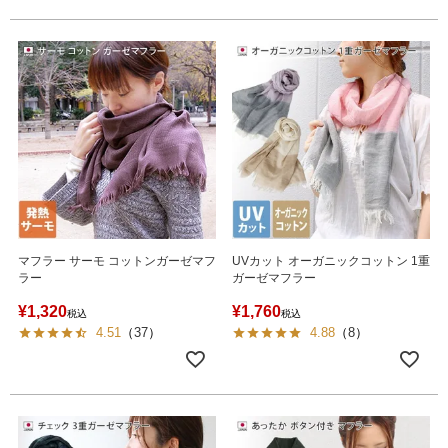
マフラー サーモ コットンガーゼマフ
UVカット オーガニックコットン 1重
ラー
ガーゼマフラー
¥
1,320
¥
1,760
税込
税込
4.51
（
37
）
4.88
（
8
）