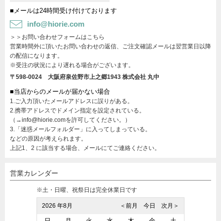
■メールは24時間受け付けております
info@hiorie.com
＞＞お問い合わせフォームはこちら
営業時間外に頂いたお問い合わせの返信、ご注文確認メールは翌営業日以降
の配信になります。
※受注の状況により遅れる場合がございます。
〒598-0024 大阪府泉佐野市上之郷1943
株式会社 丸中
■当店からのメールが届かない場合
1.ご入力頂いたメールアドレスに誤りがある。
2.携帯アドレスでドメイン指定を設定されている。
（→info@hiorie.comを許可してください。）
3.「迷惑メールフォルダー」に入ってしまっている。
などの原因が考えられます。
上記1、2 に該当する場合、メールにてご連絡ください。
営業カレンダー
※土・日曜、祝祭日は完全休業日です
2026 年8月
＜前月
今日
次月＞
日
月
火
水
木
金
土