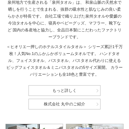
泉州地方で生産される「泉州タオル」は、
和泉山脈の天然水で
晒しを行うことで生まれる、抜群の吸水性と肌なじみの良い柔
らかさが特長です。
自社工場で織り上げた泉州タオルや愛媛の
今治タオルを中心に、寝具やベビーグッズ、マフラー、靴下な
ど
国内の各産地と協力し、全品日本製にこだわったファクトリ
ーブランドです。
＜ヒオリエ一押しのホテルスタイルタオル＞
シリーズ累計1千万
枚！人気No.1のふかふかボリュームタオルです。
ハンドタオ
ル、フェイスタオル、バスタオル、バスタオル代わりに使える
ビッグフェイスタオル＆ミニバスタオルの5サイズ展開。
カラー
バリエーションも全18色と豊富です。
もっと詳しく
株式会社 丸中のご紹介