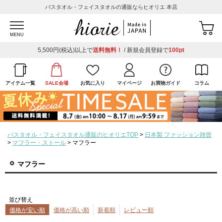
バスタオル・フェイスタオルの通販ならヒオリエ 本店
MENU
5,500円(税込)以上で
送料無料！
/ 新規会員登録で
100pt
アイテム一覧
SALE会場
お気に入り
マイページ
お買物ガイド
コラム
バスタオル・フェイスタオル通販のヒオリエTOP
日本製 ファッション雑貨
マフラー・ストール
マフラー
マフラー
並び替え
価格が安い順
価格が高い順
新着順
レビュー順