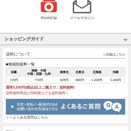
RoomClip
メールマガジン
ショッピングガイド
送料について
> 詳細はこちら
■地域別送料一覧
関東・中部
近畿
南東北
北東北
北海道
沖縄
中国・四国・九州
715円
770円
825円
880円
1,430円
1,430円
通常5,500円(税込)以上ご購入で、送料無料!
送料無料商品と同時購入でも送料無料！
＞＞よくある質問はこちら