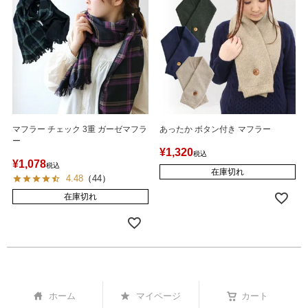
マフラー チェック 3重 ガーゼマフラ
あったか ボタン付き マフラー
ー
¥
1,320
税込
¥
1,078
税込
在庫切れ
4.48
（
44
）
在庫切れ
ホーム
マイページ
カート