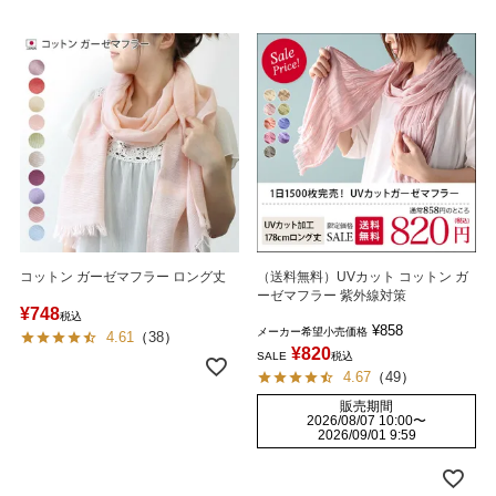
コットン ガーゼマフラー ロング丈
（送料無料）UVカット コットン ガ
ーゼマフラー 紫外線対策
¥
748
税込
¥
858
メーカー希望小売価格
4.61
（
38
）
¥
820
SALE
税込
4.67
（
49
）
販売期間
2026/08/07 10:00
〜
2026/09/01 9:59