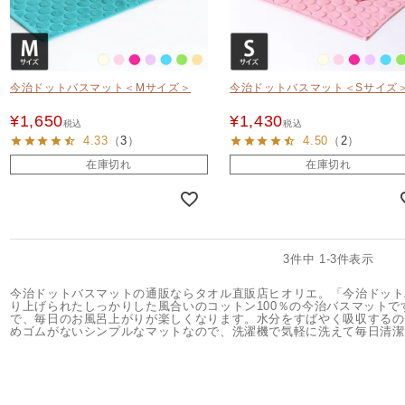
今治ドットバスマット＜Mサイズ＞
今治ドットバスマット＜Sサイズ
¥
1,650
¥
1,430
税込
税込
4.33
（
3
）
4.50
（
2
）
在庫切れ
在庫切れ
3
件中
1
-
3
件表示
今治ドットバスマットの通販ならタオル直販店ヒオリエ。「今治ドット
り上げられたしっかりした風合いのコットン100％の今治バスマット
で、毎日のお風呂上がりが楽しくなります。水分をすばやく吸収するの
めゴムがないシンプルなマットなので、洗濯機で気軽に洗えて毎日清潔