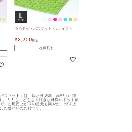
＞
今治ドットバスマット＜Lサイズ＞
¥
2,200
税込
在庫切れ
バスマット」は、吸水性抜群、高密度に織
です。大人もこどもも大好きな可愛いドット柄
で、お風呂上がりの足元も爽やか。滑り止
にお使いいただけます。