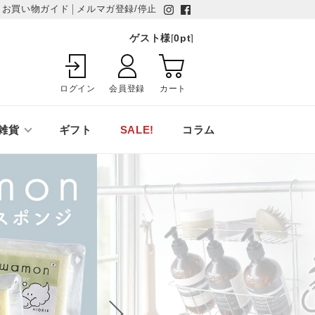
お買い物ガイド
メルマガ登録/停止
ゲスト様
[
0
pt
]
ログイン
会員登録
カート
雑貨
ギフト
SALE!
コラム