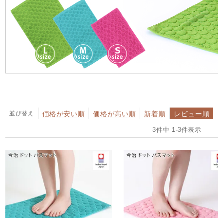
並び替え
価格が安い順
価格が高い順
新着順
レビュー順
3
件中
1
-
3
件表示