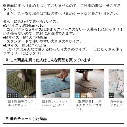
※裏面にすべり止めをつけておりませんので、ご利用の際は十分ご注意
下さい。
また、ご不安な場合は市販のすべり止めシートなどをご利用下さい。
暮らしに合わせて選べる3サイズ。
●Sサイズ：約34cm×51cm
コンパクトなSサイズはあまりスペースのない一人暮らしにピッタリ！
かさ張らないので、気軽にお洗濯できます♪
●Mサイズ：約40cm×60cm
スタンダードで使いやすい大きさのMサイズ。
●Lサイズ：約51cm×71cm
Lサイズはみんなで使えるゆったり大きめサイズ。一日にたくさん使う
ファミリーにピッタリ♪
この商品を買った人はこんな商品も買っています
日本製 瞬乾ワッフ
日本製 バスマット
【制菌防臭】 ホテ
ガーゼタオ
ルバスマット
sensui センスイ
ルスタイル バスマ
ドタオル プ
ット
最近チェックした商品