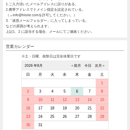
1.ご入力頂いたメールアドレスに誤りがある。
2.携帯アドレスでドメイン指定を設定されている。
（→info@hiorie.comを許可してください。）
3.「迷惑メールフォルダー」に入ってしまっている。
などの原因が考えられます。
上記1、2 に該当する場合、メールにてご連絡ください。
営業カレンダー
※土・日曜、祝祭日は完全休業日です
2026 年8月
＜前月
今日
次月＞
日
月
火
水
木
金
土
1
2
3
4
5
6
7
8
9
10
11
12
13
14
15
16
17
18
19
20
21
22
23
24
25
26
27
28
29
30
31