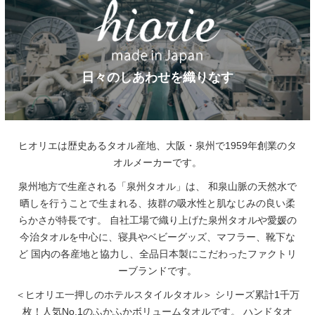
日々のしあわせを織りなす
ヒオリエは歴史あるタオル産地、大阪・泉州で1959年創業のタ
オルメーカーです。
泉州地方で生産される「泉州タオル」は、
和泉山脈の天然水で
晒しを行うことで生まれる、抜群の吸水性と肌なじみの良い柔
らかさが特長です。
自社工場で織り上げた泉州タオルや愛媛の
今治タオルを中心に、寝具やベビーグッズ、マフラー、靴下な
ど
国内の各産地と協力し、全品日本製にこだわったファクトリ
ーブランドです。
＜ヒオリエ一押しのホテルスタイルタオル＞
シリーズ累計1千万
枚！人気No.1のふかふかボリュームタオルです。
ハンドタオ