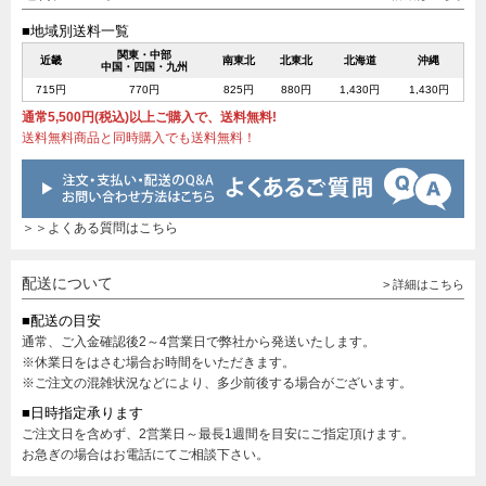
■地域別送料一覧
関東・中部
近畿
南東北
北東北
北海道
沖縄
中国・四国・九州
715円
770円
825円
880円
1,430円
1,430円
通常5,500円(税込)以上ご購入で、送料無料!
送料無料商品と同時購入でも送料無料！
＞＞よくある質問はこちら
配送について
> 詳細はこちら
■配送の目安
通常、ご入金確認後2～4営業日で弊社から発送いたします。
※休業日をはさむ場合お時間をいただきます。
※ご注文の混雑状況などにより、多少前後する場合がございます。
■日時指定承ります
ご注文日を含めず、2営業日～最長1週間を目安にご指定頂けます。
お急ぎの場合はお電話にてご相談下さい。