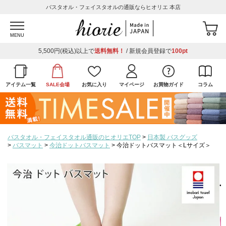
バスタオル・フェイスタオルの通販ならヒオリエ 本店
MENU
5,500円(税込)以上で
送料無料！
/ 新規会員登録で
100pt
アイテム一覧
SALE会場
お気に入り
マイページ
お買物ガイド
コラム
バスタオル・フェイスタオル通販のヒオリエTOP
日本製 バスグッズ
バスマット
今治ドットバスマット
今治ドットバスマット＜Lサイズ＞