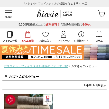
バスタオル・フェイスタオルの通販ならヒオリエ 本店
MENU
5,500円(税込)以上で
送料無料！
/ 新規会員登録で
100pt
アイテム一覧
SALE会場
お気に入り
マイページ
お買物ガイド
コラム
バスタオル・フェイスタオル通販のヒオリエTOP
カズさんのレビュー
カズさんのレビュー
1
件中
1
-
1
件表示