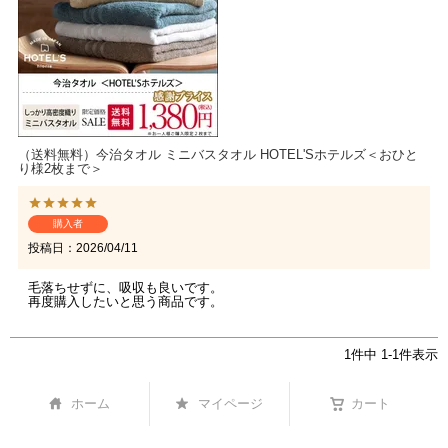
（送料無料）今治タオル ミニバスタオル HOTEL'Sホテルズ＜おひと
り様2枚まで＞
購入者
投稿日
2026/04/11
毛落ちせずに、吸収も良いです。

再度購入したいと思う商品です。
1
件中
1
-
1
件表示
ホーム
マイページ
カート