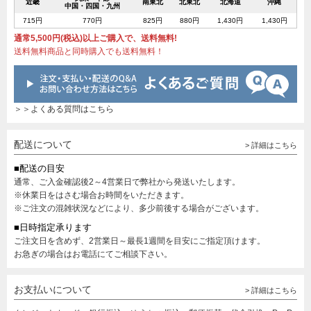
近畿
南東北
北東北
北海道
沖縄
中国・四国・九州
715円
770円
825円
880円
1,430円
1,430円
通常5,500円(税込)以上ご購入で、送料無料!
送料無料商品と同時購入でも送料無料！
＞＞よくある質問はこちら
配送について
> 詳細はこちら
■配送の目安
通常、ご入金確認後2～4営業日で弊社から発送いたします。
※休業日をはさむ場合お時間をいただきます。
※ご注文の混雑状況などにより、多少前後する場合がございます。
■日時指定承ります
ご注文日を含めず、2営業日～最長1週間を目安にご指定頂けます。
お急ぎの場合はお電話にてご相談下さい。
お支払いについて
> 詳細はこちら