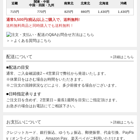
関東・中部
近畿
南東北
北東北
北海道
沖縄
中国・四国・九州
715円
770円
825円
880円
1,430円
1,430円
通常5,500円(税込)以上ご購入で、送料無料!
送料無料商品と同時購入でも送料無料！
＞＞よくある質問はこちら
配送について
> 詳細はこちら
■配送の目安
通常、ご入金確認後2～4営業日で弊社から発送いたします。
※休業日をはさむ場合お時間をいただきます。
※ご注文の混雑状況などにより、多少前後する場合がございます。
■日時指定承ります
ご注文日を含めず、2営業日～最長1週間を目安にご指定頂けます。
お急ぎの場合はお電話にてご相談下さい。
お支払いについて
> 詳細はこちら
クレジットカード、銀行振込、ゆうちょ振込、郵便振替、代金引換、PayPa
y（オンライン決済）、Amazon Pay、楽天ペイがご利用いただけます。