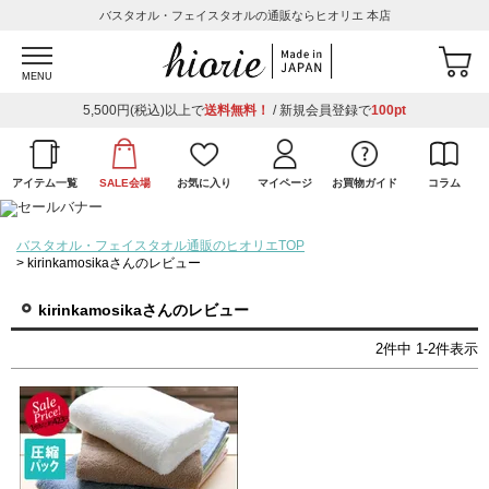
バスタオル・フェイスタオルの通販ならヒオリエ 本店
MENU
5,500円(税込)以上で
送料無料！
/ 新規会員登録で
100pt
アイテム一覧
SALE会場
お気に入り
マイページ
お買物ガイド
コラム
バスタオル・フェイスタオル通販のヒオリエTOP
kirinkamosikaさんのレビュー
kirinkamosikaさんのレビュー
2
件中
1
-
2
件表示