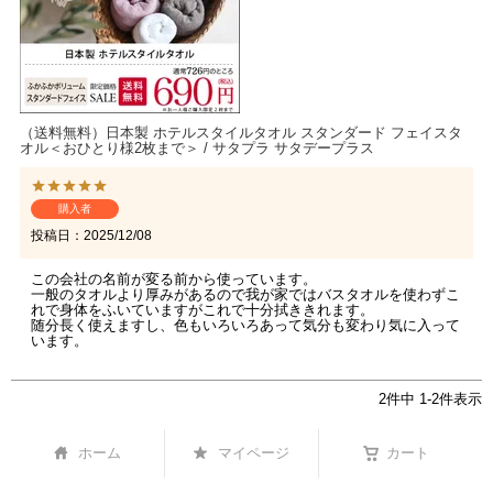
（送料無料）日本製 ホテルスタイルタオル スタンダード フェイスタ
オル＜おひとり様2枚まで＞ / サタプラ サタデープラス
購入者
投稿日
2025/12/08
この会社の名前が変る前から使っています。

一般のタオルより厚みがあるので我が家ではバスタオルを使わずこ
れで身体をふいていますがこれで十分拭ききれます。

随分長く使えますし、色もいろいろあって気分も変わり気に入って
います。
2
件中
1
-
2
件表示
ホーム
マイページ
カート