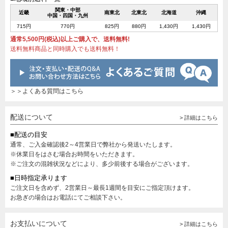
関東・中部
近畿
南東北
北東北
北海道
沖縄
中国・四国・九州
715円
770円
825円
880円
1,430円
1,430円
通常5,500円(税込)以上ご購入で、送料無料!
送料無料商品と同時購入でも送料無料！
＞＞よくある質問はこちら
配送について
> 詳細はこちら
■配送の目安
通常、ご入金確認後2～4営業日で弊社から発送いたします。
※休業日をはさむ場合お時間をいただきます。
※ご注文の混雑状況などにより、多少前後する場合がございます。
■日時指定承ります
ご注文日を含めず、2営業日～最長1週間を目安にご指定頂けます。
お急ぎの場合はお電話にてご相談下さい。
お支払いについて
> 詳細はこちら