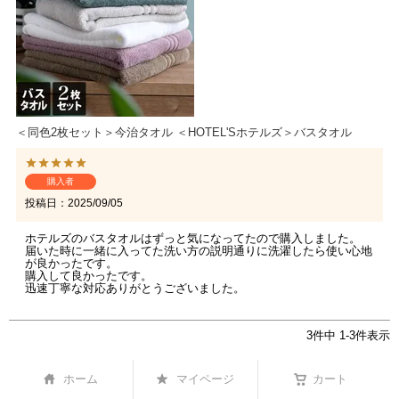
＜同色2枚セット＞今治タオル ＜HOTEL'Sホテルズ＞バスタオル
購入者
投稿日
2025/09/05
ホテルズのバスタオルはずっと気になってたので購入しました。

届いた時に一緒に入ってた洗い方の説明通りに洗濯したら使い心地
が良かったです。

購入して良かったです。

迅速丁寧な対応ありがとうございました。
3
件中
1
-
3
件表示
ホーム
マイページ
カート