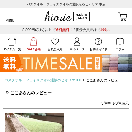
バスタオル・フェイスタオルの通販ならヒオリエ 本店
MENU
5,500円(税込)以上で
送料無料！
/ 新規会員登録で
100pt
アイテム一覧
SALE会場
お気に入り
マイページ
お買物ガイド
コラム
バスタオル・フェイスタオル通販のヒオリエTOP
ここあさんのレビュー
ここあさんのレビュー
3
件中
1
-
3
件表示