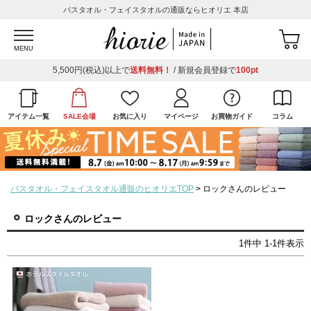
バスタオル・フェイスタオルの通販ならヒオリエ 本店
MENU
5,500円(税込)以上で
送料無料！
/ 新規会員登録で
100pt
アイテム一覧
SALE会場
お気に入り
マイページ
お買物ガイド
コラム
バスタオル・フェイスタオル通販のヒオリエTOP
ロックさんのレビュー
ロックさんのレビュー
1
件中
1
-
1
件表示