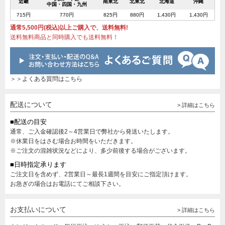
近畿
南東北
北東北
北海道
沖縄
中国・四国・九州
715円
770円
825円
880円
1,430円
1,430円
通常5,500円(税込)以上ご購入で、送料無料!
送料無料商品と同時購入でも送料無料！
＞＞よくある質問はこちら
配送について
> 詳細はこちら
■配送の目安
通常、ご入金確認後2～4営業日で弊社から発送いたします。
※休業日をはさむ場合お時間をいただきます。
※ご注文の混雑状況などにより、多少前後する場合がございます。
■日時指定承ります
ご注文日を含めず、2営業日～最長1週間を目安にご指定頂けます。
お急ぎの場合はお電話にてご相談下さい。
お支払いについて
> 詳細はこちら