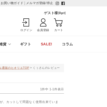
お買い物ガイド
メルマガ登録/停止
ゲスト様
[
0
pt
]
ログイン
会員登録
カート
雑貨
ギフト
SALE!
コラム
ル通販のヒオリエTOP
くぅさんのレビュー
1
件中
1
-
1
件表示
が、カットして問題なく使用出来ていま