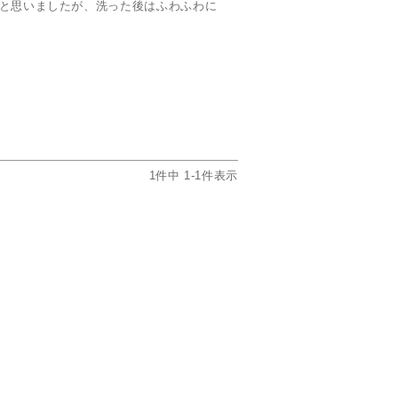
と思いましたが、洗った後はふわふわに
1
件中
1
-
1
件表示