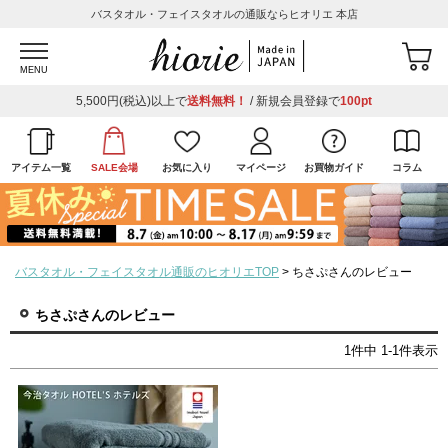
バスタオル・フェイスタオルの通販ならヒオリエ 本店
MENU
5,500円(税込)以上で
送料無料！
/ 新規会員登録で
100pt
アイテム一覧
SALE会場
お気に入り
マイページ
お買物ガイド
コラム
バスタオル・フェイスタオル通販のヒオリエTOP
ちさぷさんのレビュー
ちさぷさんのレビュー
1
件中
1
-
1
件表示