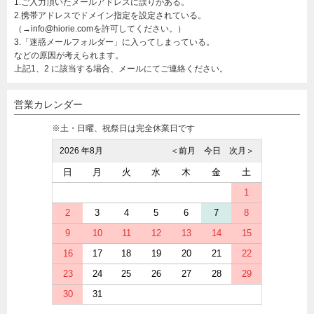
1.ご入力頂いたメールアドレスに誤りがある。
2.携帯アドレスでドメイン指定を設定されている。
（→info@hiorie.comを許可してください。）
3.「迷惑メールフォルダー」に入ってしまっている。
などの原因が考えられます。
上記1、2 に該当する場合、メールにてご連絡ください。
営業カレンダー
※土・日曜、祝祭日は完全休業日です
2026 年8月
＜前月
今日
次月＞
日
月
火
水
木
金
土
1
2
3
4
5
6
7
8
9
10
11
12
13
14
15
16
17
18
19
20
21
22
23
24
25
26
27
28
29
30
31