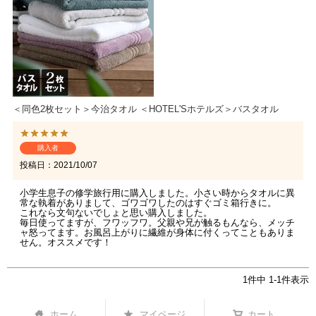
＜同色2枚セット＞今治タオル ＜HOTEL'Sホテルズ＞バスタオル
購入者
投稿日
2021/10/07
小学生息子の修学旅行用に購入しました。小さい時からタオルに異
常な執着がありまして、ゴワゴワしたのはすぐゴミ箱行きに。

これなら文句ないでしょと思い購入しました。

毎日使ってますが、フワッフワ。父親や兄が触るもんなら、メッチ
ャ怒ってます。お風呂上がりに繊維が身体に付くってこともありま
せん。オススメです！
1
件中
1
-
1
件表示
ホーム
マイページ
カート