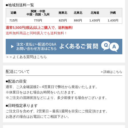
■地域別送料一覧
関東・中部
近畿
南東北
北東北
北海道
沖縄
中国・四国・九州
715円
770円
825円
880円
1,430円
1,430円
通常5,500円(税込)以上ご購入で、送料無料!
送料無料商品と同時購入でも送料無料！
＞＞よくある質問はこちら
配送について
> 詳細はこちら
■配送の目安
通常、ご入金確認後2～4営業日で弊社から発送いたします。
※休業日をはさむ場合お時間をいただきます。
※ご注文の混雑状況などにより、多少前後する場合がございます。
■日時指定承ります
ご注文日を含めず、2営業日～最長1週間を目安にご指定頂けます。
お急ぎの場合はお電話にてご相談下さい。