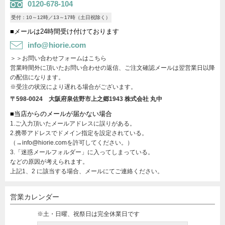
0120-678-104
受付：10～12時／13～17時（土日祝除く）
■メールは24時間受け付けております
info@hiorie.com
＞＞お問い合わせフォームはこちら
営業時間外に頂いたお問い合わせの返信、ご注文確認メールは翌営業日以降
の配信になります。
※受注の状況により遅れる場合がございます。
〒598-0024 大阪府泉佐野市上之郷1943
株式会社 丸中
■当店からのメールが届かない場合
1.ご入力頂いたメールアドレスに誤りがある。
2.携帯アドレスでドメイン指定を設定されている。
（→info@hiorie.comを許可してください。）
3.「迷惑メールフォルダー」に入ってしまっている。
などの原因が考えられます。
上記1、2 に該当する場合、メールにてご連絡ください。
営業カレンダー
※土・日曜、祝祭日は完全休業日です