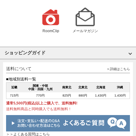
RoomClip
メールマガジン
ショッピングガイド
送料について
> 詳細はこちら
■地域別送料一覧
関東・中部
近畿
南東北
北東北
北海道
沖縄
中国・四国・九州
715円
770円
825円
880円
1,430円
1,430円
通常5,500円(税込)以上ご購入で、送料無料!
送料無料商品と同時購入でも送料無料！
＞＞よくある質問はこちら