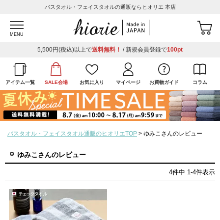
バスタオル・フェイスタオルの通販ならヒオリエ 本店
MENU
5,500円(税込)以上で
送料無料！
/ 新規会員登録で
100pt
アイテム一覧
SALE会場
お気に入り
マイページ
お買物ガイド
コラム
バスタオル・フェイスタオル通販のヒオリエTOP
ゆみこさんのレビュー
ゆみこさんのレビュー
4
件中
1
-
4
件表示