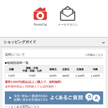
RoomClip
メールマガジン
ショッピングガイド
送料について
> 詳細はこちら
■地域別送料一覧
関東・中部
近畿
南東北
北東北
北海道
沖縄
中国・四国・九州
715円
770円
825円
880円
1,430円
1,430円
通常5,500円(税込)以上ご購入で、送料無料!
送料無料商品と同時購入でも送料無料！
＞＞よくある質問はこちら