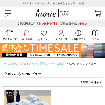
バスタオル・フェイスタオルの通販ならヒオリエ 本店
MENU
5,500円(税込)以上で
送料無料！
/ 新規会員登録で
100pt
アイテム一覧
SALE会場
お気に入り
マイページ
お買物ガイド
コラム
バスタオル・フェイスタオル通販のヒオリエTOP
ゆみこさんのレビュー
ゆみこさんのレビュー
4
件中
1
-
4
件表示