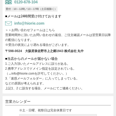
0120-678-104
受付：10～12時／13～17時（土日祝除く）
■メールは24時間受け付けております
info@hiorie.com
＞＞お問い合わせフォームはこちら
営業時間外に頂いたお問い合わせの返信、ご注文確認メールは翌営業日以降
の配信になります。
※受注の状況により遅れる場合がございます。
〒598-0024 大阪府泉佐野市上之郷1943
株式会社 丸中
■当店からのメールが届かない場合
1.ご入力頂いたメールアドレスに誤りがある。
2.携帯アドレスでドメイン指定を設定されている。
（→info@hiorie.comを許可してください。）
3.「迷惑メールフォルダー」に入ってしまっている。
などの原因が考えられます。
上記1、2 に該当する場合、メールにてご連絡ください。
営業カレンダー
※土・日曜、祝祭日は完全休業日です