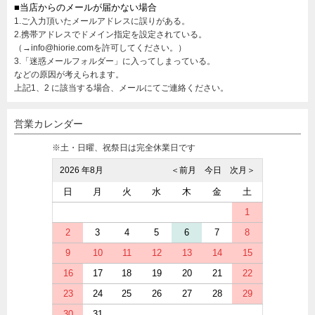
■当店からのメールが届かない場合
1.ご入力頂いたメールアドレスに誤りがある。
2.携帯アドレスでドメイン指定を設定されている。
（→info@hiorie.comを許可してください。）
3.「迷惑メールフォルダー」に入ってしまっている。
などの原因が考えられます。
上記1、2 に該当する場合、メールにてご連絡ください。
営業カレンダー
※土・日曜、祝祭日は完全休業日です
2026 年8月
＜前月
今日
次月＞
日
月
火
水
木
金
土
1
2
3
4
5
6
7
8
9
10
11
12
13
14
15
16
17
18
19
20
21
22
23
24
25
26
27
28
29
30
31