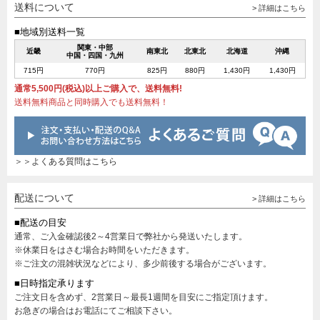
送料について
> 詳細はこちら
■地域別送料一覧
関東・中部
近畿
南東北
北東北
北海道
沖縄
中国・四国・九州
715円
770円
825円
880円
1,430円
1,430円
通常5,500円(税込)以上ご購入で、送料無料!
送料無料商品と同時購入でも送料無料！
＞＞よくある質問はこちら
配送について
> 詳細はこちら
■配送の目安
通常、ご入金確認後2～4営業日で弊社から発送いたします。
※休業日をはさむ場合お時間をいただきます。
※ご注文の混雑状況などにより、多少前後する場合がございます。
■日時指定承ります
ご注文日を含めず、2営業日～最長1週間を目安にご指定頂けます。
お急ぎの場合はお電話にてご相談下さい。