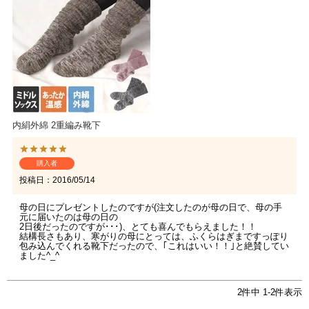
内絹外綿 2重編み靴下
購入者
投稿日
2016/05/14
母の日にプレゼントしたのですが(注文したのが母の日で、母の手
元に届いたのは母の日の

2日後だったのですが･･･)、とても喜んでもらえました！！

結構長さもあり、寒がりの母にとっては、ふくらはぎまですっぽり
包み込んでくれる靴下だったので、｢これはいい！！｣と絶賛してい
ました^_^
2
件中
1
-
2
件表示