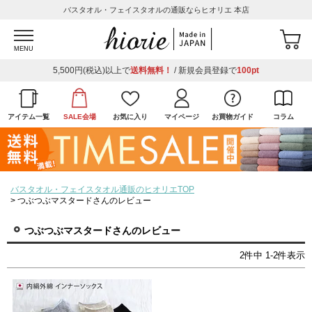
バスタオル・フェイスタオルの通販ならヒオリエ 本店
MENU
5,500円(税込)以上で
送料無料！
/ 新規会員登録で
100pt
アイテム一覧
SALE会場
お気に入り
マイページ
お買物ガイド
コラム
バスタオル・フェイスタオル通販のヒオリエTOP
つぶつぶマスタードさんのレビュー
つぶつぶマスタードさんのレビュー
2
件中
1
-
2
件表示