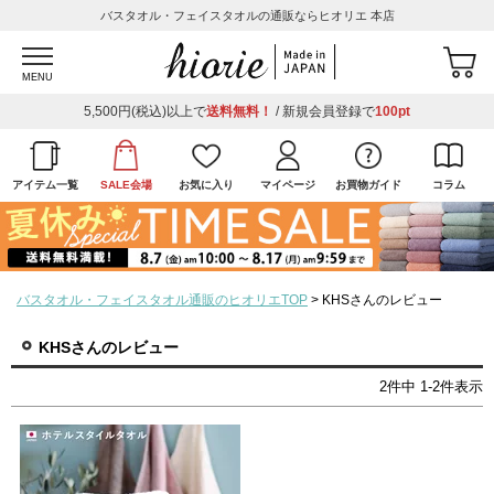
バスタオル・フェイスタオルの通販ならヒオリエ 本店
MENU
5,500円(税込)以上で
送料無料！
/ 新規会員登録で
100pt
アイテム一覧
SALE会場
お気に入り
マイページ
お買物ガイド
コラム
バスタオル・フェイスタオル通販のヒオリエTOP
KHSさんのレビュー
KHSさんのレビュー
2
件中
1
-
2
件表示