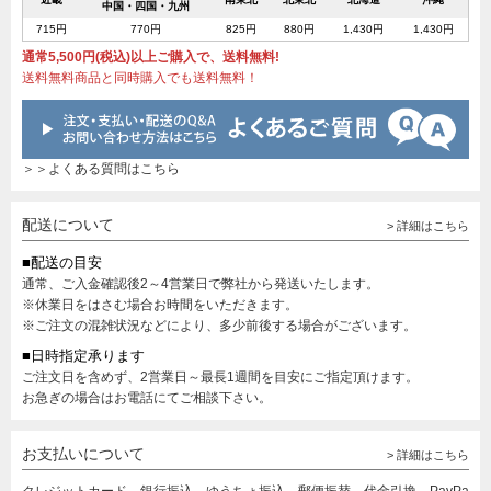
中国・四国・九州
715円
770円
825円
880円
1,430円
1,430円
通常5,500円(税込)以上ご購入で、送料無料!
送料無料商品と同時購入でも送料無料！
＞＞よくある質問はこちら
配送について
> 詳細はこちら
■配送の目安
通常、ご入金確認後2～4営業日で弊社から発送いたします。
※休業日をはさむ場合お時間をいただきます。
※ご注文の混雑状況などにより、多少前後する場合がございます。
■日時指定承ります
ご注文日を含めず、2営業日～最長1週間を目安にご指定頂けます。
お急ぎの場合はお電話にてご相談下さい。
お支払いについて
> 詳細はこちら
クレジットカード、銀行振込、ゆうちょ振込、郵便振替、代金引換、PayPa