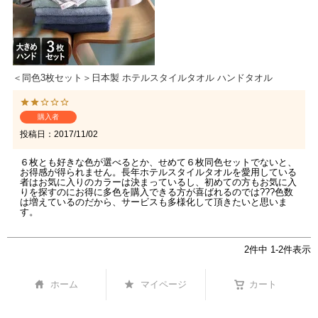
＜同色3枚セット＞日本製 ホテルスタイルタオル ハンドタオル
購入者
投稿日
2017/11/02
６枚とも好きな色が選べるとか、せめて６枚同色セットでないと、
お得感が得られません。長年ホテルスタイルタオルを愛用している
者はお気に入りのカラーは決まっているし、初めての方もお気に入
りを探すのにお得に多色を購入できる方が喜ばれるのでは???色数
は増えているのだから、サービスも多様化して頂きたいと思いま
す。
2
件中
1
-
2
件表示
ホーム
マイページ
カート