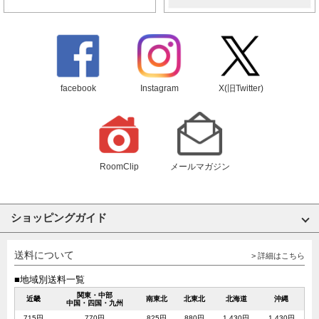
facebook
Instagram
X(旧Twitter)
RoomClip
メールマガジン
ショッピングガイド
送料について
> 詳細はこちら
■地域別送料一覧
関東・中部
近畿
南東北
北東北
北海道
沖縄
中国・四国・九州
715円
770円
825円
880円
1,430円
1,430円