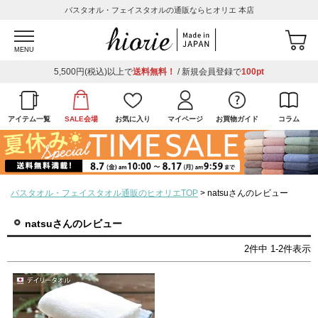
バスタオル・フェイスタオルの通販ならヒオリエ 本店
MENU
5,500円(税込)以上で
送料無料！
/ 新規会員登録で
100pt
アイテム一覧
SALE会場
お気に入り
マイページ
お買物ガイド
コラム
バスタオル・フェイスタオル通販のヒオリエTOP
natsuさんのレビュー
natsuさんのレビュー
2
件中
1
-
2
件表示