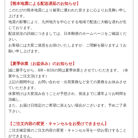
【熊本地震による配送遅延のお知らせ】
このたびの熊本地震により被害に遭われた皆さまに心よりお見舞い申し
上げます。
地震の影響により、九州地方を中心とする地域で配送に大幅な遅れが生
じております。
配送状況の詳細につきましては、日本郵便のホームページをご確認くだ
さい。
お客様には大変ご迷惑をお掛けいたしますが、ご理解を賜りますようお
願い申し上げます。
【夏季休業（お盆休み）のお知らせ】
誠に勝手ながら、8/8～8/16の間は夏季休業とさせていただきます。（休
業中もご注文頂けます）
上記の期間中は、お問い合わせ・出荷業務など全ての業務をお休みさせ
ていただきます。
休業明けは大変混み合うことが予想され、発送までに通常よりお時間を
頂戴し、
また、お届け日指定のご希望に添えない場合がございます。予めご了承
下さい。
【ご注文内容の変更・キャンセルをお受けできません】
ご注文確定後のご注文内容の変更・キャンセル等を一切お受けすること
ができません。