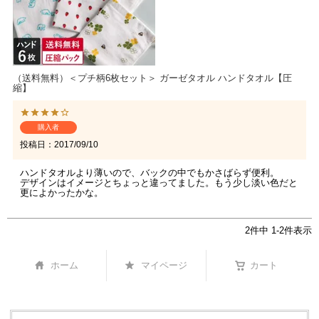
（送料無料）＜プチ柄6枚セット＞ ガーゼタオル ハンドタオル【圧
縮】
購入者
投稿日
2017/09/10
ハンドタオルより薄いので、バックの中でもかさばらず便利。

デザインはイメージとちょっと違ってました。もう少し淡い色だと
2
件中
1
-
2
件表示
ホーム
マイページ
カート