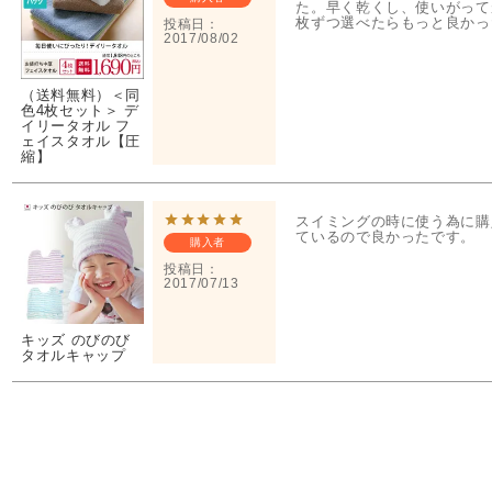
た。早く乾くし、使いがって
枚ずつ選べたらもっと良かっ
投稿日
2017/08/02
（送料無料）＜同
色4枚セット＞ デ
イリータオル フ
ェイスタオル【圧
縮】
スイミングの時に使う為に購
ているので良かったです。
購入者
投稿日
2017/07/13
キッズ のびのび
タオルキャップ