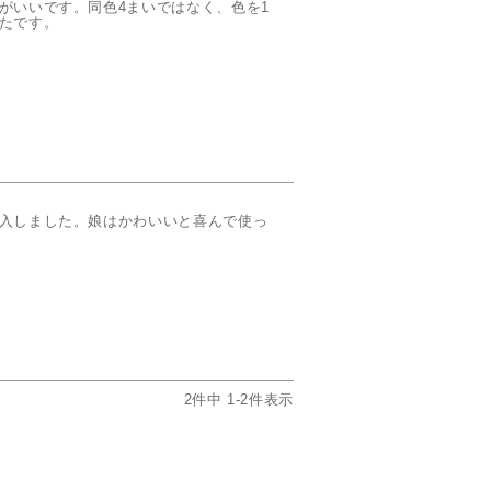
がいいです。同色4まいではなく、色を1
たです。
入しました。娘はかわいいと喜んで使っ
2
件中
1
-
2
件表示