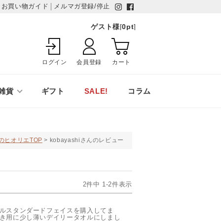
お買い物ガイド
メルマガ登録/停止
ゲスト様
[
0
pt
]
ログイン
会員登録
カート
雑貨
ギフト
SALE!
コラム
のヒオリエTOP
kobayashiさんのレビュー
2
件中
1
-
2
件表示
ルスタンダードフェイスを購入してま
き用に少し薄いデイリータオルにしまし