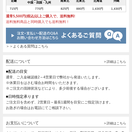
近畿
南東北
北東北
北海道
沖縄
中国・四国・九州
715円
770円
825円
880円
1,430円
1,430円
通常5,500円(税込)以上ご購入で、送料無料!
送料無料商品と同時購入でも送料無料！
＞＞よくある質問はこちら
配送について
> 詳細はこちら
■配送の目安
通常、ご入金確認後2～4営業日で弊社から発送いたします。
※休業日をはさむ場合お時間をいただきます。
※ご注文の混雑状況などにより、多少前後する場合がございます。
■日時指定承ります
ご注文日を含めず、2営業日～最長1週間を目安にご指定頂けます。
お急ぎの場合はお電話にてご相談下さい。
お支払いについて
> 詳細はこちら