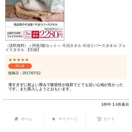
（送料無料）＜同色3枚セット＞ 今治タオル 今治リバースタオル フェ
イスタオル 【圧縮】
購入者
投稿日
2017/07/12
薄すぎずに程よい厚みで吸収性が抜群でとても近い心地が良かった
です。また購入しようとおもいます。
1
件中
1
-
1
件表示
ホーム
マイページ
カート