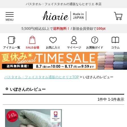
バスタオル・フェイスタオルの通販ならヒオリエ 本店
MENU
5,500円(税込)以上で
送料無料！
/ 新規会員登録で
100pt
アイテム一覧
SALE会場
お気に入り
マイページ
お買物ガイド
コラム
バスタオル・フェイスタオル通販のヒオリエTOP
いぽさんのレビュー
いぽさんのレビュー
1
件中
1
-
1
件表示