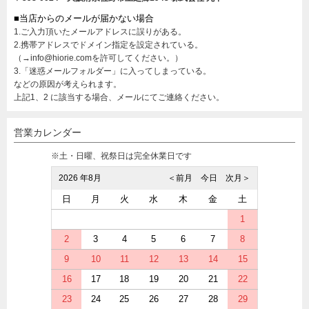
■当店からのメールが届かない場合
1.ご入力頂いたメールアドレスに誤りがある。
2.携帯アドレスでドメイン指定を設定されている。
（→info@hiorie.comを許可してください。）
3.「迷惑メールフォルダー」に入ってしまっている。
などの原因が考えられます。
上記1、2 に該当する場合、メールにてご連絡ください。
営業カレンダー
※土・日曜、祝祭日は完全休業日です
2026 年8月
＜前月
今日
次月＞
日
月
火
水
木
金
土
1
2
3
4
5
6
7
8
9
10
11
12
13
14
15
16
17
18
19
20
21
22
23
24
25
26
27
28
29