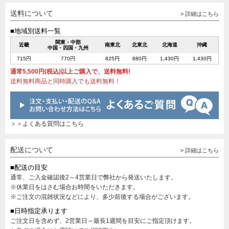
送料について
> 詳細はこちら
■地域別送料一覧
関東・中部
近畿
南東北
北東北
北海道
沖縄
中国・四国・九州
715円
770円
825円
880円
1,430円
1,430円
通常5,500円(税込)以上ご購入で、送料無料!
送料無料商品と同時購入でも送料無料！
＞＞よくある質問はこちら
配送について
> 詳細はこちら
■配送の目安
通常、ご入金確認後2～4営業日で弊社から発送いたします。
※休業日をはさむ場合お時間をいただきます。
※ご注文の混雑状況などにより、多少前後する場合がございます。
■日時指定承ります
ご注文日を含めず、2営業日～最長1週間を目安にご指定頂けます。