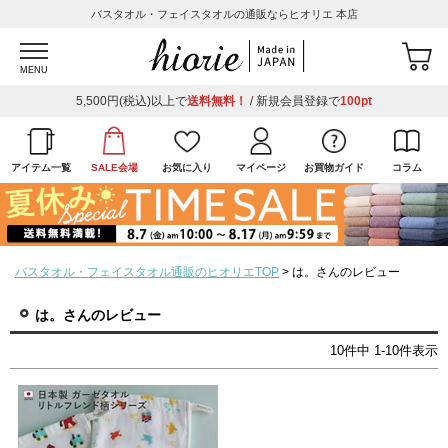
バスタオル・フェイスタオルの通販ならヒオリエ 本店
MENU
5,500円(税込)以上で
送料無料！
/ 新規会員登録で
100pt
アイテム一覧
SALE会場
お気に入り
マイページ
お買物ガイド
コラム
バスタオル・フェイスタオル通販のヒオリエTOP
は。さんのレビュー
は。さんのレビュー
10
件中
1
-
10
件表示