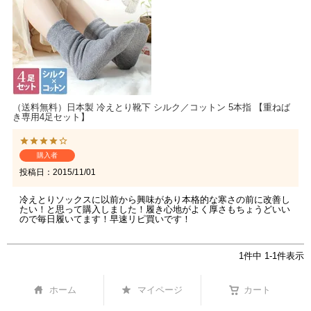
（送料無料）日本製 冷えとり靴下 シルク／コットン 5本指 【重ねば
き専用4足セット】
購入者
投稿日
2015/11/01
冷えとりソックスに以前から興味があり本格的な寒さの前に改善し
たい！と思って購入しました！履き心地がよく厚さもちょうどいい
ので毎日履いてます！早速リピ買いです！
1
件中
1
-
1
件表示
ホーム
マイページ
カート