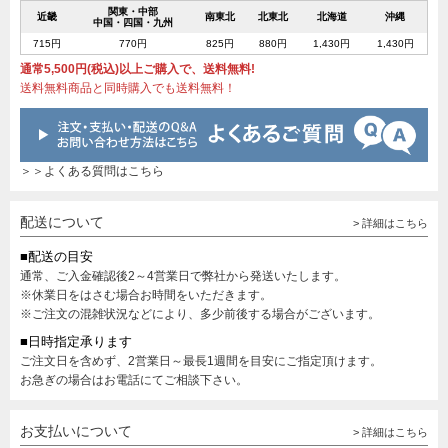
関東・中部
近畿
南東北
北東北
北海道
沖縄
中国・四国・九州
715円
770円
825円
880円
1,430円
1,430円
通常5,500円(税込)以上ご購入で、送料無料!
送料無料商品と同時購入でも送料無料！
＞＞よくある質問はこちら
配送について
> 詳細はこちら
■配送の目安
通常、ご入金確認後2～4営業日で弊社から発送いたします。
※休業日をはさむ場合お時間をいただきます。
※ご注文の混雑状況などにより、多少前後する場合がございます。
■日時指定承ります
ご注文日を含めず、2営業日～最長1週間を目安にご指定頂けます。
お急ぎの場合はお電話にてご相談下さい。
お支払いについて
> 詳細はこちら