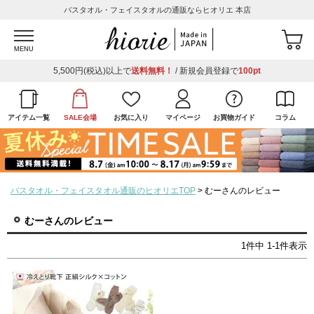
バスタオル・フェイスタオルの通販ならヒオリエ 本店
MENU
5,500円(税込)以上で
送料無料！
/ 新規会員登録で
100pt
アイテム一覧
SALE会場
お気に入り
マイページ
お買物ガイド
コラム
バスタオル・フェイスタオル通販のヒオリエTOP
むーさんのレビュー
むーさんのレビュー
1
件中
1
-
1
件表示