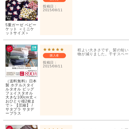
投稿日
2015/08/11
5重ガーゼ ベビー
ケット ＜ミニケ
ットサイズ＞
程よい大きさです。髪の短い
物が減りました。干すスペー
購入者
投稿日
2015/08/11
（送料無料）日本
製 ホテルスタイ
ルタオル ビッグ
フェイスタオル
大きな100cm丈＜
おひとり様2枚ま
で＞ 【圧縮】 /
サタプラ サタデ
ープラス