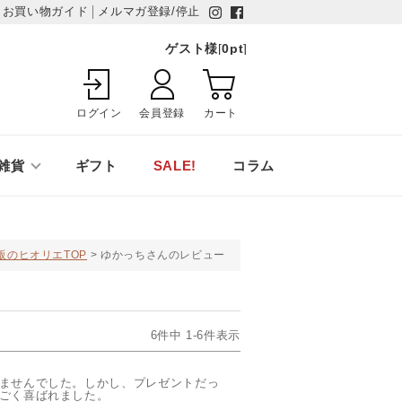
お買い物ガイド
メルマガ登録/停止
ゲスト様
[
0
pt
]
ログイン
会員登録
カート
雑貨
ギフト
SALE!
コラム
販のヒオリエTOP
ゆかっちさんのレビュー
6
件中
1
-
6
件表示
ませんでした。しかし、プレゼントだっ
ごく喜ばれました。