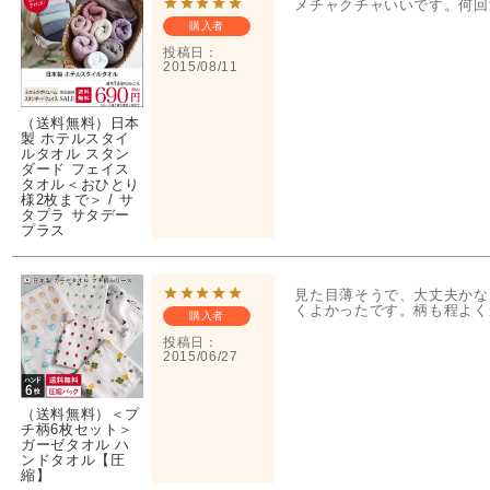
メチャクチャいいです。何回
購入者
投稿日
2015/08/11
（送料無料）日本
製 ホテルスタイ
ルタオル スタン
ダード フェイス
タオル＜おひとり
様2枚まで＞ / サ
タプラ サタデー
プラス
見た目薄そうで、大丈夫かな
くよかったです。柄も程よく
購入者
投稿日
2015/06/27
（送料無料）＜プ
チ柄6枚セット＞
ガーゼタオル ハ
ンドタオル【圧
縮】