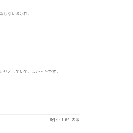
落ちない吸水性。
かりとしていて、よかったです。
6
件中
1
-
6
件表示