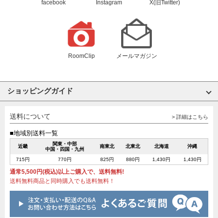
facebook
Instagram
X(旧Twitter)
RoomClip
メールマガジン
ショッピングガイド
送料について
> 詳細はこちら
■地域別送料一覧
関東・中部
近畿
南東北
北東北
北海道
沖縄
中国・四国・九州
715円
770円
825円
880円
1,430円
1,430円
通常5,500円(税込)以上ご購入で、送料無料!
送料無料商品と同時購入でも送料無料！