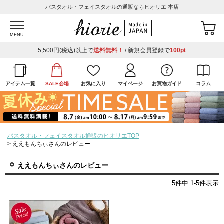
バスタオル・フェイスタオルの通販ならヒオリエ 本店
MENU
5,500円(税込)以上で
送料無料！
/ 新規会員登録で
100pt
アイテム一覧
SALE会場
お気に入り
マイページ
お買物ガイド
コラム
バスタオル・フェイスタオル通販のヒオリエTOP
ええもんちぃさんのレビュー
ええもんちぃさんのレビュー
5
件中
1
-
5
件表示