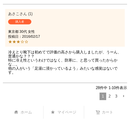
あさこ
1
購入者
東京都
30代
女性
投稿日
2016/02/17
冷えとり靴下は初めてで評価の高さから購入しましたが、うーん、
普通かな？？？

特に冷え性というわけではなく、防寒に、と思って買ったからか
な…。

他の人がいう「足湯に浸かっているよう」みたいな感覚はないで
す。
28
件中
1
-
10
件表示
1
2
3
ホーム
マイページ
カート