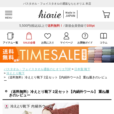
バスタオル・フェイスタオルの通販ならヒオリエ 本店
MENU
5,500円(税込)以上で
送料無料！
/ 新規会員登録で
100pt
アイテム一覧
SALE会場
お気に入り
マイページ
お買物ガイド
コラム
バスタオル・フェイスタオル通販のヒオリエTOP
日本製 靴下
冷えとり靴下
（送料無料）冷えとり靴下 2足セット【内絹外ウール】 重ね履きのレビュ
ー
（送料無料）冷えとり靴下 2足セット【内絹外ウール】 重ね履
きのレビュー