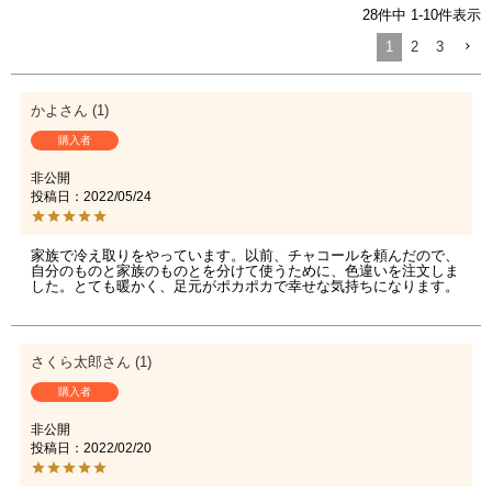
28
件中
1
-
10
件表示
1
2
3
かよ
1
購入者
非公開
投稿日
2022/05/24
家族で冷え取りをやっています。以前、チャコールを頼んだので、
自分のものと家族のものとを分けて使うために、色違いを注文しま
した。とても暖かく、足元がポカポカで幸せな気持ちになります。
さくら太郎
1
購入者
非公開
投稿日
2022/02/20