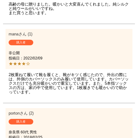
高齢の母に贈りました。暖かいと大変喜んでくれました。純シルク
と純ウールがいいですね。

mana
1
購入者
非公開
投稿日
2022/02/09
2枚重ねて履いて靴を履くと、靴がキツく感じたので、外出の際に
は、外側のカバーソックスのみ履いて使用しています。カバーソッ
クスだけでも充分暖かいので重宝しています。また、5本指ソック
スの方は、家の中で使用しています。1枚履きでも暖かいので助か
っています。
porton
2
購入者
奈良県
60代
男性
投稿日
2018/02/25