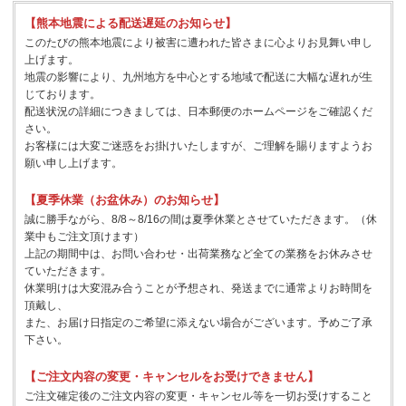
【熊本地震による配送遅延のお知らせ】
このたびの熊本地震により被害に遭われた皆さまに心よりお見舞い申し
上げます。
地震の影響により、九州地方を中心とする地域で配送に大幅な遅れが生
じております。
配送状況の詳細につきましては、日本郵便のホームページをご確認くだ
さい。
お客様には大変ご迷惑をお掛けいたしますが、ご理解を賜りますようお
願い申し上げます。
【夏季休業（お盆休み）のお知らせ】
誠に勝手ながら、8/8～8/16の間は夏季休業とさせていただきます。（休
業中もご注文頂けます）
上記の期間中は、お問い合わせ・出荷業務など全ての業務をお休みさせ
ていただきます。
休業明けは大変混み合うことが予想され、発送までに通常よりお時間を
頂戴し、
また、お届け日指定のご希望に添えない場合がございます。予めご了承
下さい。
【ご注文内容の変更・キャンセルをお受けできません】
ご注文確定後のご注文内容の変更・キャンセル等を一切お受けすること