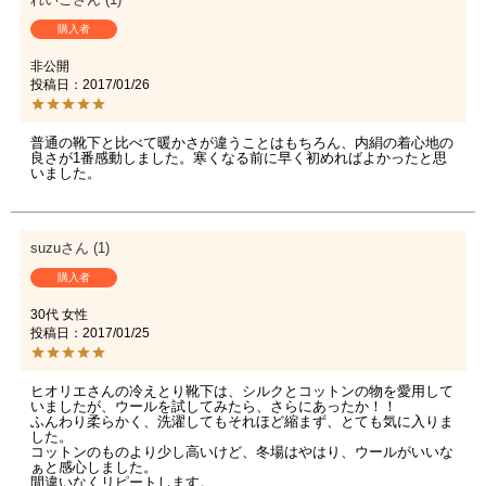
購入者
非公開
投稿日
2017/01/26
普通の靴下と比べて暖かさが違うことはもちろん、内絹の着心地の
良さが1番感動しました。寒くなる前に早く初めればよかったと思
いました。
suzu
1
購入者
30代
女性
投稿日
2017/01/25
ヒオリエさんの冷えとり靴下は、シルクとコットンの物を愛用して
いましたが、ウールを試してみたら、さらにあったか！！

ふんわり柔らかく、洗濯してもそれほど縮まず、とても気に入りま
した。

コットンのものより少し高いけど、冬場はやはり、ウールがいいな
ぁと感心しました。

間違いなくリピートします。