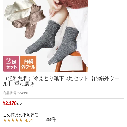
（送料無料）冷えとり靴下 2足セット【内絹外ウー
ル】 重ね履き
商品番号
SSWs1
¥
2,178
税込
28
4.54