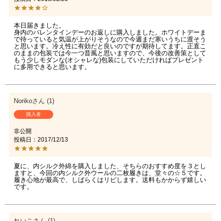
本日届きました。

身内のバレンタインデーのお返しに購入しました。ホワイトデーま
で待っていると気温が上がりそうなので今週まだ寒いうちに渡そう
と思います。冷え性に有効だと良いのですが期待してます。正直こ
のままの包装では今一つ昔風と思いますので、今後の改善策として
もう少しモダンな(オシャレな)包装にしていただければプレゼント
に多用できると思います。
Noriko
1
購入者
非公開
投稿日
2017/12/13
夏に、内シルク外綿を購入しました、そちらのおすすめ度を３とし
ますと、今回の内シルク外ウールの二枚履きは、堂々の☆５です。
履き心地が最高で、しばらくはリピします。送料もかからず嬉しい
です。
れいこ
1