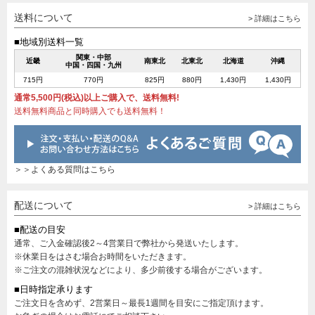
送料について
> 詳細はこちら
■地域別送料一覧
関東・中部
近畿
南東北
北東北
北海道
沖縄
中国・四国・九州
715円
770円
825円
880円
1,430円
1,430円
通常5,500円(税込)以上ご購入で、送料無料!
送料無料商品と同時購入でも送料無料！
＞＞よくある質問はこちら
配送について
> 詳細はこちら
■配送の目安
通常、ご入金確認後2～4営業日で弊社から発送いたします。
※休業日をはさむ場合お時間をいただきます。
※ご注文の混雑状況などにより、多少前後する場合がございます。
■日時指定承ります
ご注文日を含めず、2営業日～最長1週間を目安にご指定頂けます。