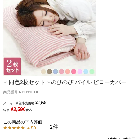
＜同色2枚セット＞のびのび パイル ピローカバー
商品番号
NPCs101X
¥
2,640
メーカー希望小売価格
¥
2,596
特価
税込
2
4.50