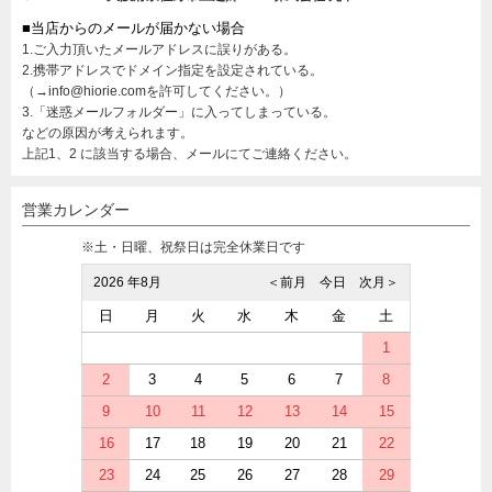
■当店からのメールが届かない場合
1.ご入力頂いたメールアドレスに誤りがある。
2.携帯アドレスでドメイン指定を設定されている。
（→info@hiorie.comを許可してください。）
3.「迷惑メールフォルダー」に入ってしまっている。
などの原因が考えられます。
上記1、2 に該当する場合、メールにてご連絡ください。
営業カレンダー
※土・日曜、祝祭日は完全休業日です
2026 年8月
＜前月
今日
次月＞
日
月
火
水
木
金
土
1
2
3
4
5
6
7
8
9
10
11
12
13
14
15
16
17
18
19
20
21
22
23
24
25
26
27
28
29