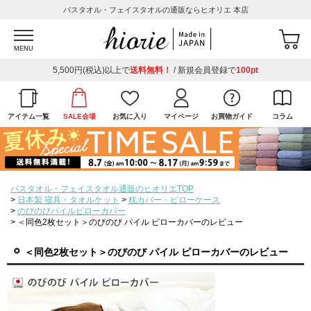
バスタオル・フェイスタオルの通販ならヒオリエ 本店
MENU
5,500円(税込)以上で
送料無料！
/ 新規会員登録で
100pt
アイテム一覧
SALE会場
お気に入り
マイページ
お買物ガイド
コラム
バスタオル・フェイスタオル通販のヒオリエTOP
日本製 寝具・タオルケット
枕カバー・ピローケース
のびのびパイルピローカバー
＜同色2枚セット＞のびのび パイル ピローカバーのレビュー
＜同色2枚セット＞のびのび パイル ピローカバーのレビュー