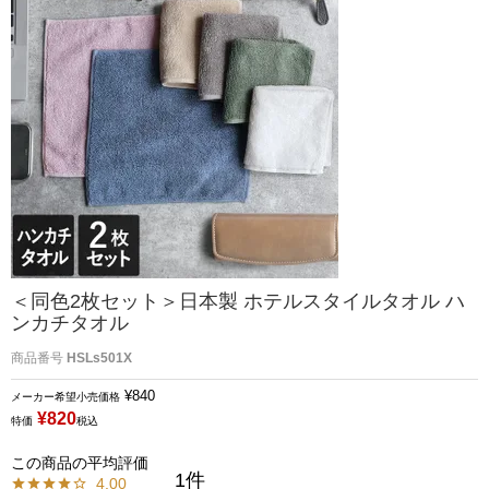
＜同色2枚セット＞日本製 ホテルスタイルタオル ハ
ンカチタオル
商品番号
HSLs501X
¥
840
メーカー希望小売価格
¥
820
特価
税込
1
4.00