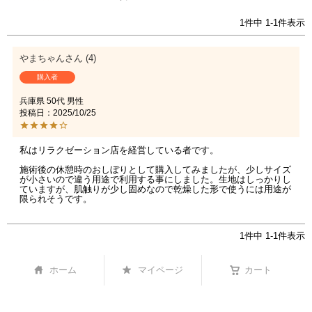
1
件中
1
-
1
件表示
やまちゃん
4
購入者
兵庫県
50代
男性
投稿日
2025/10/25
私はリラクゼーション店を経営している者です。

施術後の休憩時のおしぼりとして購入してみましたが、少しサイズ
が小さいので違う用途で利用する事にしました。生地はしっかりし
ていますが、肌触りが少し固めなので乾燥した形で使うには用途が
限られそうです。
1
件中
1
-
1
件表示
ホーム
マイページ
カート