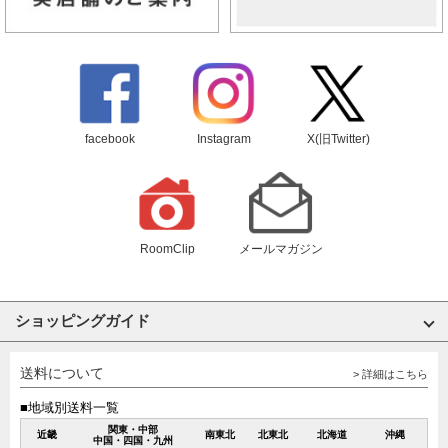
facebook
Instagram
X(旧Twitter)
RoomClip
メールマガジン
ショッピングガイド
送料について
> 詳細はこちら
■地域別送料一覧
関東・中部
近畿
南東北
北東北
北海道
沖縄
中国・四国・九州