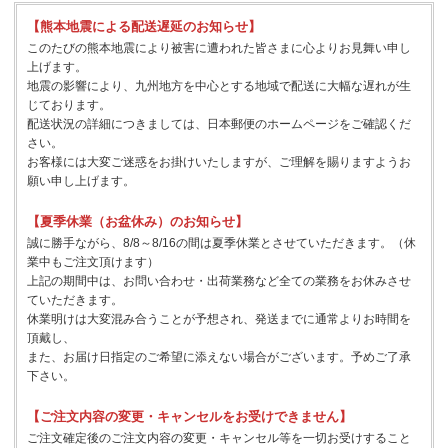
【熊本地震による配送遅延のお知らせ】
このたびの熊本地震により被害に遭われた皆さまに心よりお見舞い申し
上げます。
地震の影響により、九州地方を中心とする地域で配送に大幅な遅れが生
じております。
配送状況の詳細につきましては、日本郵便のホームページをご確認くだ
さい。
お客様には大変ご迷惑をお掛けいたしますが、ご理解を賜りますようお
願い申し上げます。
【夏季休業（お盆休み）のお知らせ】
誠に勝手ながら、8/8～8/16の間は夏季休業とさせていただきます。（休
業中もご注文頂けます）
上記の期間中は、お問い合わせ・出荷業務など全ての業務をお休みさせ
ていただきます。
休業明けは大変混み合うことが予想され、発送までに通常よりお時間を
頂戴し、
また、お届け日指定のご希望に添えない場合がございます。予めご了承
下さい。
【ご注文内容の変更・キャンセルをお受けできません】
ご注文確定後のご注文内容の変更・キャンセル等を一切お受けすること