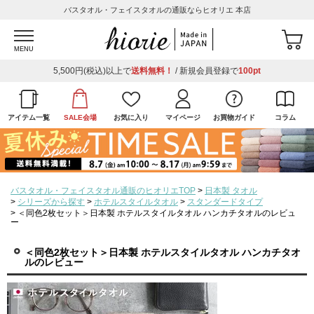
バスタオル・フェイスタオルの通販ならヒオリエ 本店
MENU
5,500円(税込)以上で
送料無料！
/ 新規会員登録で
100pt
アイテム一覧
SALE会場
お気に入り
マイページ
お買物ガイド
コラム
バスタオル・フェイスタオル通販のヒオリエTOP
日本製 タオル
シリーズから探す
ホテルスタイルタオル
スタンダードタイプ
＜同色2枚セット＞日本製 ホテルスタイルタオル ハンカチタオルのレビュ
ー
＜同色2枚セット＞日本製 ホテルスタイルタオル ハンカチタオ
ルのレビュー