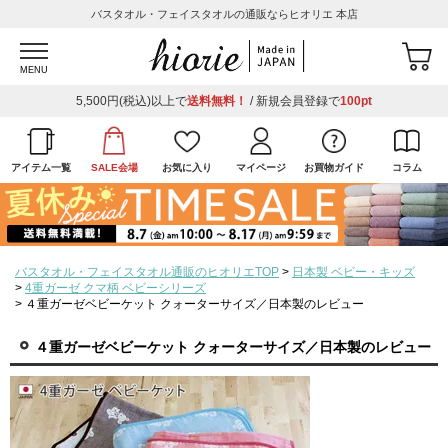
バスタオル・フェイスタオルの通販ならヒオリエ 本店
MENU
5,500円(税込)以上で
送料無料！
/ 新規会員登録で
100pt
アイテム一覧
SALE会場
お気に入り
マイページ
お買物ガイド
コラム
バスタオル・フェイスタオル通販のヒオリエTOP
日本製 ベビー・キッズ
4重ガーゼ クマ柄 ベビーシリーズ
４重ガーゼベビーケット クォーターサイズ／日本製のレビュー
４重ガーゼベビーケット クォーターサイズ／日本製のレビュー