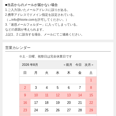
■当店からのメールが届かない場合
1.ご入力頂いたメールアドレスに誤りがある。
2.携帯アドレスでドメイン指定を設定されている。
（→info@hiorie.comを許可してください。）
3.「迷惑メールフォルダー」に入ってしまっている。
などの原因が考えられます。
上記1、2 に該当する場合、メールにてご連絡ください。
営業カレンダー
※土・日曜、祝祭日は完全休業日です
2026 年8月
＜前月
今日
次月＞
日
月
火
水
木
金
土
1
2
3
4
5
6
7
8
9
10
11
12
13
14
15
16
17
18
19
20
21
22
23
24
25
26
27
28
29