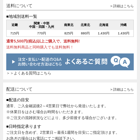
送料について
> 詳細はこちら
■地域別送料一覧
関東・中部
近畿
南東北
北東北
北海道
沖縄
中国・四国・九州
715円
770円
825円
880円
1,430円
1,430円
通常5,500円(税込)以上ご購入で、送料無料!
送料無料商品と同時購入でも送料無料！
＞＞よくある質問はこちら
配送について
> 詳細はこちら
■配送の目安
通常、ご入金確認後2～4営業日で弊社から発送いたします。
※休業日をはさむ場合お時間をいただきます。
※ご注文の混雑状況などにより、多少前後する場合がございます。
■日時指定承ります
ご注文日を含めず、2営業日～最長1週間を目安にご指定頂けます。
お急ぎの場合はお電話にてご相談下さい。