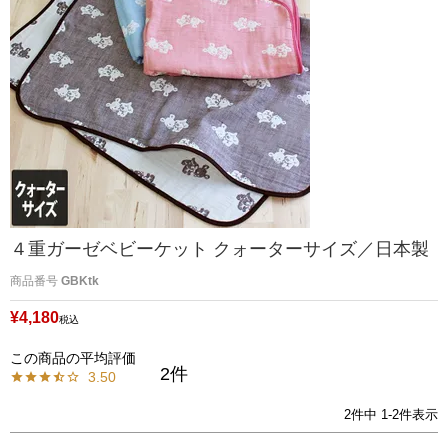
４重ガーゼベビーケット クォーターサイズ／日本製
商品番号
GBKtk
¥
4,180
税込
2
3.50
2
件中
1
-
2
件表示