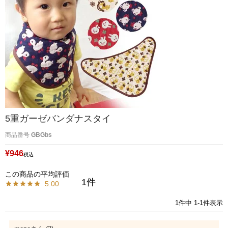
5重ガーゼバンダナスタイ
商品番号
GBGbs
¥
946
税込
1
5.00
1
件中
1
-
1
件表示