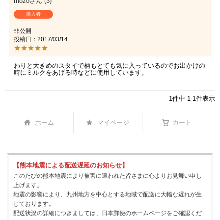
mozo
3
購入者
非公開
投稿日
2017/03/14
わりと大きめのスタイで柄もとても気に入っているのでお出かけの
時にミルクをあげる時などに使用しています。
1
件中
1
-
1
件表示
ホーム
マイページ
カート
【熊本地震による配送遅延のお知らせ】
このたびの熊本地震により被害に遭われた皆さまに心よりお見舞い申し
上げます。
地震の影響により、九州地方を中心とする地域で配送に大幅な遅れが生
じております。
配送状況の詳細につきましては、日本郵便のホームページをご確認くだ