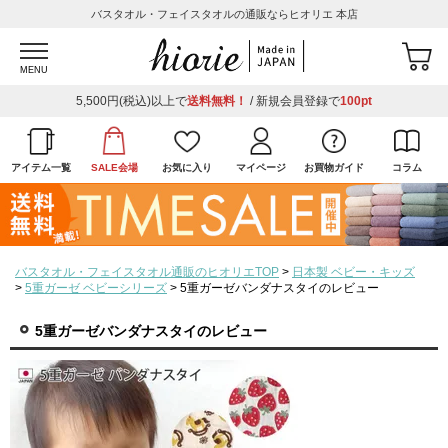
バスタオル・フェイスタオルの通販ならヒオリエ 本店
MENU
5,500円(税込)以上で
送料無料！
/ 新規会員登録で
100pt
アイテム一覧
SALE会場
お気に入り
マイページ
お買物ガイド
コラム
バスタオル・フェイスタオル通販のヒオリエTOP
日本製 ベビー・キッズ
5重ガーゼ ベビーシリーズ
5重ガーゼバンダナスタイのレビュー
5重ガーゼバンダナスタイのレビュー