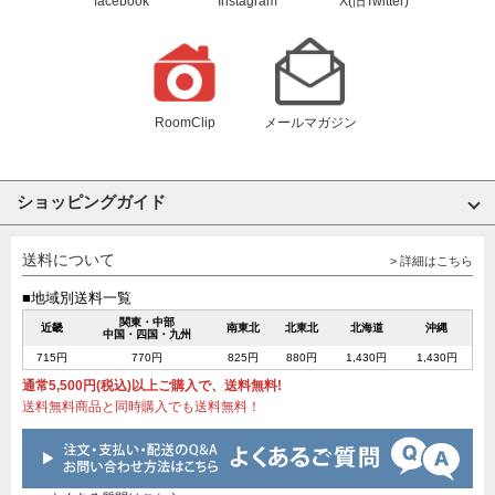
facebook
Instagram
X(旧Twitter)
RoomClip
メールマガジン
ショッピングガイド
送料について
> 詳細はこちら
■地域別送料一覧
関東・中部
近畿
南東北
北東北
北海道
沖縄
中国・四国・九州
715円
770円
825円
880円
1,430円
1,430円
通常5,500円(税込)以上ご購入で、送料無料!
送料無料商品と同時購入でも送料無料！