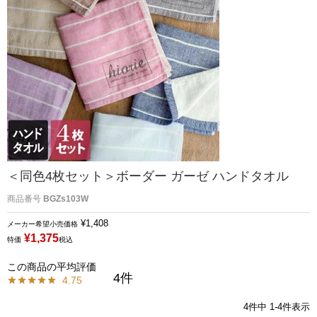
＜同色4枚セット＞ボーダー ガーゼ ハンドタオル
商品番号
BGZs103W
¥
1,408
メーカー希望小売価格
¥
1,375
特価
税込
4
4.75
4
件中
1
-
4
件表示