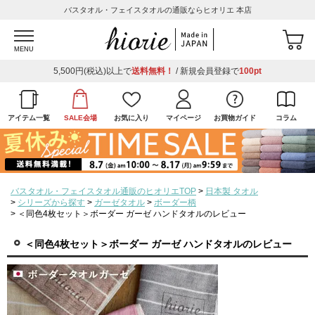
バスタオル・フェイスタオルの通販ならヒオリエ 本店
MENU
5,500円(税込)以上で
送料無料！
/ 新規会員登録で
100pt
アイテム一覧
SALE会場
お気に入り
マイページ
お買物ガイド
コラム
バスタオル・フェイスタオル通販のヒオリエTOP
日本製 タオル
シリーズから探す
ガーゼタオル
ボーダー柄
＜同色4枚セット＞ボーダー ガーゼ ハンドタオルのレビュー
＜同色4枚セット＞ボーダー ガーゼ ハンドタオルのレビュー