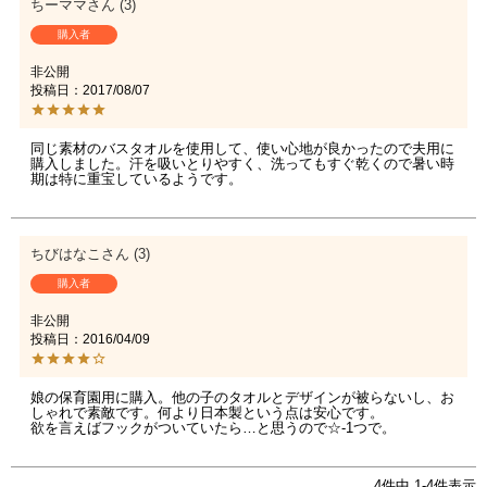
ちーママ
3
購入者
非公開
投稿日
2017/08/07
同じ素材のバスタオルを使用して、使い心地が良かったので夫用に
購入しました。汗を吸いとりやすく、洗ってもすぐ乾くので暑い時
期は特に重宝しているようです。
ちびはなこ
3
購入者
非公開
投稿日
2016/04/09
娘の保育園用に購入。他の子のタオルとデザインが被らないし、お
しゃれで素敵です。何より日本製という点は安心です。

4
件中
1
-
4
件表示