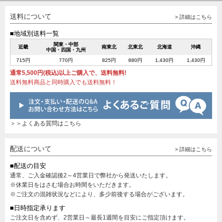
送料について
> 詳細はこちら
■地域別送料一覧
関東・中部
近畿
南東北
北東北
北海道
沖縄
中国・四国・九州
715円
770円
825円
880円
1,430円
1,430円
通常5,500円(税込)以上ご購入で、送料無料!
送料無料商品と同時購入でも送料無料！
＞＞よくある質問はこちら
配送について
> 詳細はこちら
■配送の目安
通常、ご入金確認後2～4営業日で弊社から発送いたします。
※休業日をはさむ場合お時間をいただきます。
※ご注文の混雑状況などにより、多少前後する場合がございます。
■日時指定承ります
ご注文日を含めず、2営業日～最長1週間を目安にご指定頂けます。