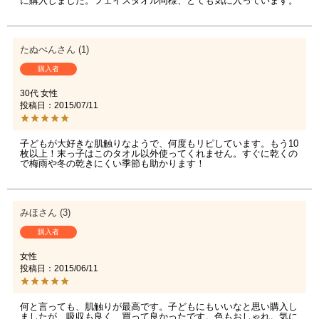
に購入しました。フェイスタオル同様、とても気に入っています。
たぬぺん
1
購入者
30代
女性
投稿日
2015/07/11
子どもが大好きな肌触りなようで、何度もリピしています。もう10
枚以上！末っ子はこのタオル以外使ってくれません。すぐに乾くの
で梅雨や冬の乾きにくい季節も助かります！
みほ
3
購入者
女性
投稿日
2015/06/11
何と言っても、肌触りが最高です。子どもにもいいなと思い購入し
ましたが、吸収も良く、買って良かったです。色もおしゃれ。気に