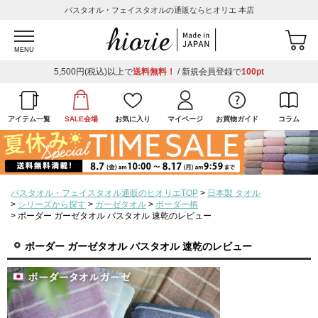
バスタオル・フェイスタオルの通販ならヒオリエ 本店
MENU
5,500円(税込)以上で
送料無料！
/ 新規会員登録で
100pt
アイテム一覧
SALE会場
お気に入り
マイページ
お買物ガイド
コラム
バスタオル・フェイスタオル通販のヒオリエTOP
日本製 タオル
シリーズから探す
ガーゼタオル
ボーダー柄
ボーダー ガーゼタオル バスタオル 速乾のレビュー
ボーダー ガーゼタオル バスタオル 速乾のレビュー