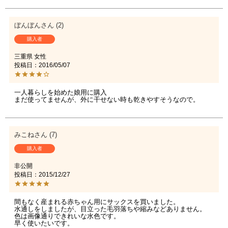
ぼんぼん
2
購入者
三重県
女性
投稿日
2016/05/07
一人暮らしを始めた娘用に購入

まだ使ってませんが、外に干せない時も乾きやすそうなので。
みこね
7
購入者
非公開
投稿日
2015/12/27
間もなく産まれる赤ちゃん用にサックスを買いました。

水通しをしましたが、目立った毛羽落ちや縮みなどありません。

色は画像通りできれいな水色です。

早く使いたいです。