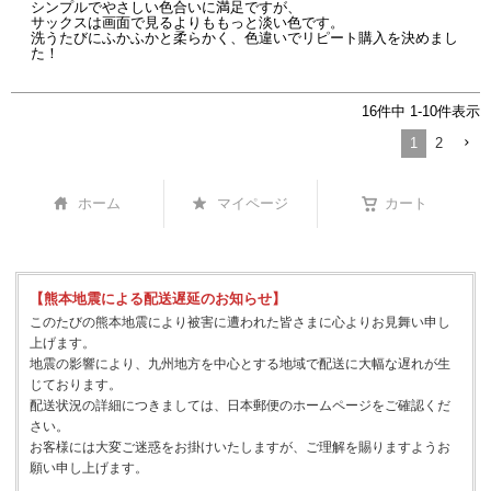
シンプルでやさしい色合いに満足ですが、

サックスは画面で見るよりももっと淡い色です。

洗うたびにふかふかと柔らかく、色違いでリピート購入を決めまし
た！
16
件中
1
-
10
件表示
1
2
ホーム
マイページ
カート
【熊本地震による配送遅延のお知らせ】
このたびの熊本地震により被害に遭われた皆さまに心よりお見舞い申し
上げます。
地震の影響により、九州地方を中心とする地域で配送に大幅な遅れが生
じております。
配送状況の詳細につきましては、日本郵便のホームページをご確認くだ
さい。
お客様には大変ご迷惑をお掛けいたしますが、ご理解を賜りますようお
願い申し上げます。