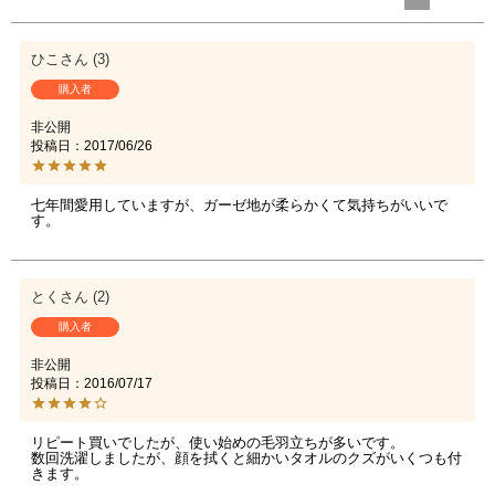
ひこ
3
購入者
非公開
投稿日
2017/06/26
七年間愛用していますが、ガーゼ地が柔らかくて気持ちがいいで
す。
とく
2
購入者
非公開
投稿日
2016/07/17
リピート買いでしたが、使い始めの毛羽立ちが多いです。

数回洗濯しましたが、顔を拭くと細かいタオルのクズがいくつも付
きます。