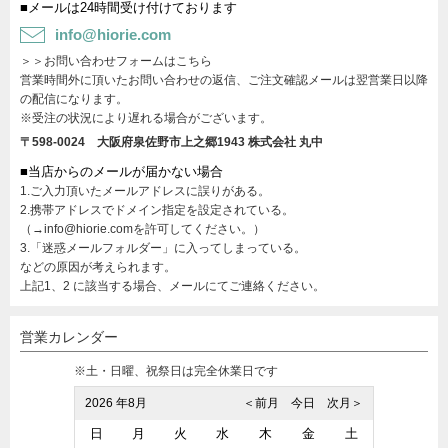
■メールは24時間受け付けております
info@hiorie.com
＞＞お問い合わせフォームはこちら
営業時間外に頂いたお問い合わせの返信、ご注文確認メールは翌営業日以降
の配信になります。
※受注の状況により遅れる場合がございます。
〒598-0024 大阪府泉佐野市上之郷1943
株式会社 丸中
■当店からのメールが届かない場合
1.ご入力頂いたメールアドレスに誤りがある。
2.携帯アドレスでドメイン指定を設定されている。
（→info@hiorie.comを許可してください。）
3.「迷惑メールフォルダー」に入ってしまっている。
などの原因が考えられます。
上記1、2 に該当する場合、メールにてご連絡ください。
営業カレンダー
※土・日曜、祝祭日は完全休業日です
2026 年8月
＜前月
今日
次月＞
日
月
火
水
木
金
土