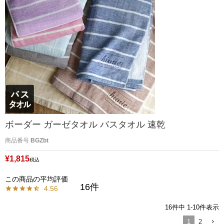
ボーダー ガーゼタオル バスタオル 速乾
商品番号
BGZbt
¥
1,815
税込
16
4.56
16
件中
1
-
10
件表示
1
2