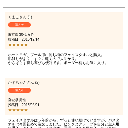
くまこ
1
購入者
東京都
30代
女性
投稿日
2015/12/14
ホットヨガ、プール用に同じ柄のフェイスタオルと購入。

肌触りがよく、すぐに乾くので大助かり。

かさばらず持ち運びも便利です。ボーダー柄もお気に入り。
かずちゃん
2
購入者
宮城県
男性
投稿日
2015/08/01
フェイスタオルは５年前から、ずっと使い続けていますが、バスタ
オルは今回初めて注文しました。ピンクとグレープを自分と主人用