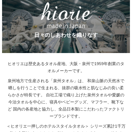
日々のしあわせを織りなす
ヒオリエは歴史あるタオル産地、大阪・泉州で1959年創業のタ
オルメーカーです。
泉州地方で生産される「泉州タオル」は、
和泉山脈の天然水で
晒しを行うことで生まれる、抜群の吸水性と肌なじみの良い柔
らかさが特長です。
自社工場で織り上げた泉州タオルや愛媛の
今治タオルを中心に、寝具やベビーグッズ、マフラー、靴下な
ど
国内の各産地と協力し、全品日本製にこだわったファクトリ
ーブランドです。
＜ヒオリエ一押しのホテルスタイルタオル＞
シリーズ累計1千万