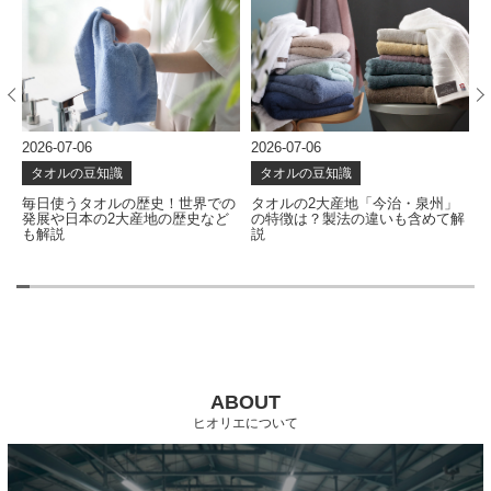
2026-07-06
2026-07-06
2
タオルの豆知識
タオルの豆知識
な
毎日使うタオルの歴史！世界での
タオルの2大産地「今治・泉州」
発展や日本の2大産地の歴史など
の特徴は？製法の違いも含めて解
も解説
説
ABOUT
ヒオリエについて