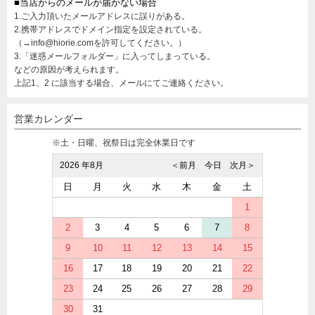
■当店からのメールが届かない場合
1.ご入力頂いたメールアドレスに誤りがある。
2.携帯アドレスでドメイン指定を設定されている。
（→info@hiorie.comを許可してください。）
3.「迷惑メールフォルダー」に入ってしまっている。
などの原因が考えられます。
上記1、2 に該当する場合、メールにてご連絡ください。
営業カレンダー
※土・日曜、祝祭日は完全休業日です
2026 年8月
＜前月
今日
次月＞
日
月
火
水
木
金
土
1
2
3
4
5
6
7
8
9
10
11
12
13
14
15
16
17
18
19
20
21
22
23
24
25
26
27
28
29
30
31