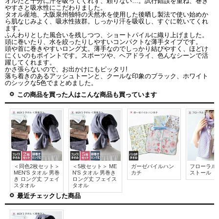
オルだと十分に汗を吸ってくれず、頼りない…。試行錯誤を重ね、巻き
やすさと吸水性にこだわりました。
タオル産地、大阪泉州独特の天然水を使用した後晒し製法で使い始めか
ら肌なじみよく、吸水性抜群。しっかり汗を吸収し、すぐに乾いてくれ
ます。
ふんわりとした風合いを残しつつ、ショートパイルに織り上げました。
頭に巻いたり、水を絞ったりしやすいコンパクトな薄手タイプです。
頭や首に巻きやすいロング丈。薄手なのでしっかり結びやすく、ほどけ
にくいのもポイントです。スポーツや、ヘアドライ、色んなシーンで活
躍してくれます。
かさ張らないので、お出かけにもピッタリ!
落ち着きのあるアッシュトーンと、クールな印象のブラック、ホワイト
のシックな5色でまとめました。
この商品を買った人はこんな商品も買っています
＜同色2枚セット＞
＜5枚セット＞ ME
ガーゼパイルハン
フローラル
MEN'S タオル 男巻
N'S タオル 男巻き
カチ
ストール
き ロング丈 フェイ
ロング丈 フェイス
スタオル
タオル
最近チェックした商品