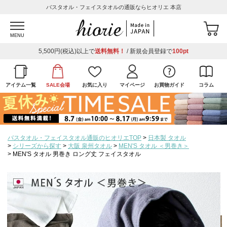
バスタオル・フェイスタオルの通販ならヒオリエ 本店
MENU
5,500円(税込)以上で
送料無料！
/ 新規会員登録で
100pt
アイテム一覧
SALE会場
お気に入り
マイページ
お買物ガイド
コラム
バスタオル・フェイスタオル通販のヒオリエTOP
日本製 タオル
シリーズから探す
大阪 泉州タオル
MEN'S タオル ＜男巻き＞
MEN'S タオル 男巻き ロング丈 フェイスタオル