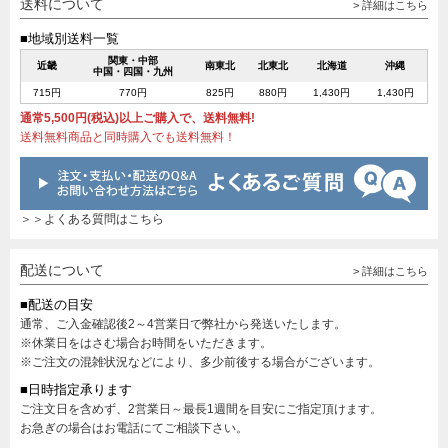
送料について
> 詳細はこちら
■地域別送料一覧
関東・中部
近畿
南東北
北東北
北海道
沖縄
中国・四国・九州
715円
770円
825円
880円
1,430円
1,430円
通常5,500円(税込)以上ご購入で、送料無料!
送料無料商品と同時購入でも送料無料！
＞＞よくある質問はこちら
配送について
> 詳細はこちら
■配送の目安
通常、ご入金確認後2～4営業日で弊社から発送いたします。
※休業日をはさむ場合お時間をいただきます。
※ご注文の混雑状況などにより、多少前後する場合がございます。
■日時指定承ります
ご注文日を含めず、2営業日～最長1週間を目安にご指定頂けます。
お急ぎの場合はお電話にてご相談下さい。