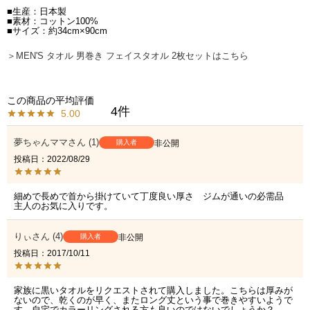
■生産：日本製
■素材：コットン100%
■サイズ：約34cm×90cm
＞MEN'S タオル 男巻き フェイスタオル 2枚セットはこちら
4
5.00
夢ちゃんママ
1
購入者
非公開
投稿日
2022/08/29
細めで長めで首から掛けていて丁度良い厚さ　ジムが通いの必需品

主人のお気に入りです。
りぃ
4
購入者
非公開
投稿日
2017/10/11
家族に黒いタオルをリクエストされて購入しました。こちらは厚みが
ないので、乾くのが早く、またロング丈という事で巻きやすいようで
す。自宅でカラーリングされる方も良いのではないでしょうか？