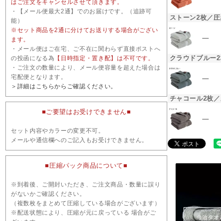
はご注文をキャンセルさせて頂きます。
・【メール便最大2通】でのお届けです。（追跡可
ストーン2枚／圧
能）
※セット商品を2通に分けてお送りする場合がござい
―
ます。
・メール便はご在宅、ご不在に関わらず直接ポストへ
クラウドブルー
の投函になる為
【日時指定・置き配】は不可です。
・ご注文の数量により、メール便容量を超えた場合は
宅配便となります。
―
＞詳細はこちらからご確認ください。
チャコール2枚／
■ご要望はお受けできません■
―
セット内容やカラーの変更不可。
メールや通信欄へのご記入もお受けできません。
■圧縮パック商品について■
※到着後、ご開封いただき、ご注文商品・数量に誤り
がないかご確認ください。
（複数枚をまとめて圧縮している場合がございます）
※配送状態により、圧縮が元に戻っている 場合がご