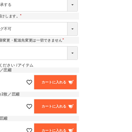
須
)
届けします。
(
必
須
)
容変更・配送先変更は一切できません
(
必
須
)
ください
アイテム
枚／圧縮
カートに入れる
カ2枚／圧縮
カートに入れる
圧縮
カートに入れる