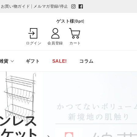
お買い物ガイド
メルマガ登録/停止
ゲスト様
[
0
pt
]
ログイン
会員登録
カート
雑貨
ギフト
SALE!
コラム