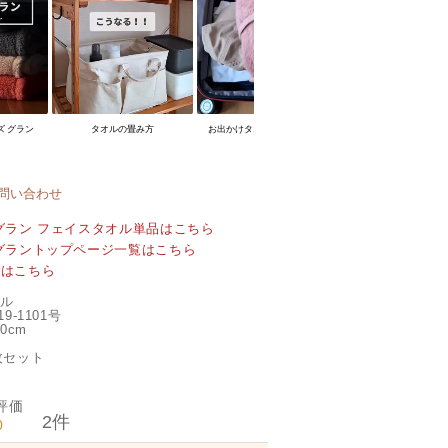
ズ グラン
タオルの畳み方
お出かけタオルライフハック
海の日
問い合わせ
グラン フェイスタオル単品はこちら
グラントップページ一覧はこちら
覧はこちら
オル
9-1101号
0cm
枚セット
2
0