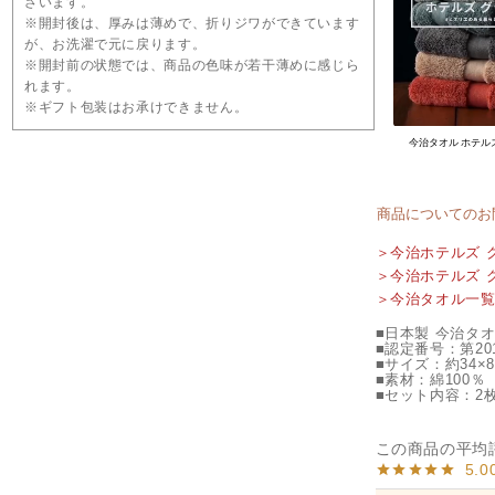
ざいます。
※開封後は、厚みは薄めで、折りジワができています
が、お洗濯で元に戻ります。
※開封前の状態では、商品の色味が若干薄めに感じら
れます。
※ギフト包装はお承けできません。
今治タオル ホテル
商品についてのお
＞今治ホテルズ 
＞今治ホテルズ 
＞今治タオル一
■日本製 今治タ
■認定番号：第201
■サイズ：約34×8
■素材：綿100％
■セット内容：2
5.0