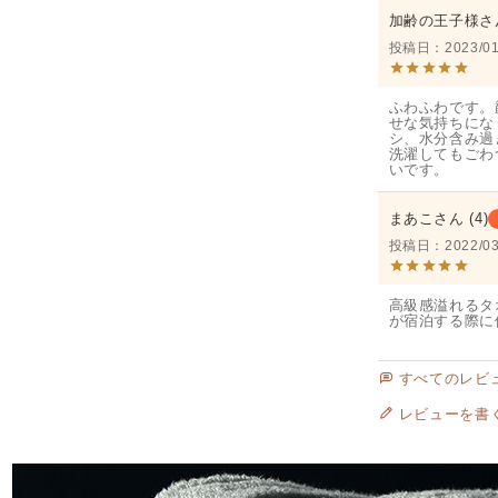
加齢の王子様
投稿日
2023/01
ふわふわです。
せな気持ちにな
シ、水分含み過
洗濯してもごわ
いです。
まあこ
4
投稿日
2022/03
高級感溢れるタ
が宿泊する際に
すべてのレビ
レビューを書