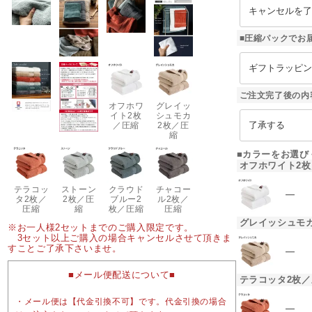
■圧縮パックでお
ご注文完了後の内
オフホワ
グレイッ
イト2枚
シュモカ
／圧縮
2枚／圧
縮
■カラーをお選び
オフホワイト2
テラコッ
ストーン
クラウド
チャコー
―
タ2枚／
2枚／圧
ブルー2
ル2枚／
圧縮
縮
枚／圧縮
圧縮
グレイッシュモ
※お一人様2セットまでのご購入限定です。
3セット以上ご購入の場合キャンセルさせて頂きま
すことご了承下さいませ。
―
■メール便配送について■
テラコッタ2枚／
・メール便は【代金引換不可】です。代金引換の場合
―