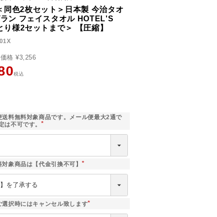
＜同色2枚セット＞日本製 今治タオ
ラン フェイスタオル HOTEL'S
ひとり様2セットまで＞ 【圧縮】
01X
売価格
¥
3,256
80
税込
]
便送料無料対象商品です。メール便最大2通で
定は不可です。
(
必
須
)
料対象商品は【代金引換不可】
(
必
須
)
ご選択時にはキャンセル致します
(
必