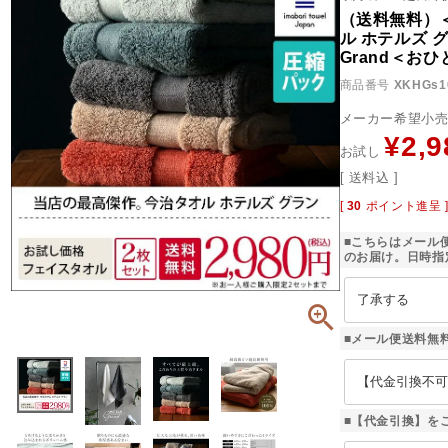
（送料無料）
ル ホテルズ グ
Grand＜お
商品番号
XKHGs1
メーカー希望小
¥
2,9
お試し
送料込
[
30
ポイント進呈 
■こちらはメール
のお届け。日時指
■メール便送料無
■【代金引換】を