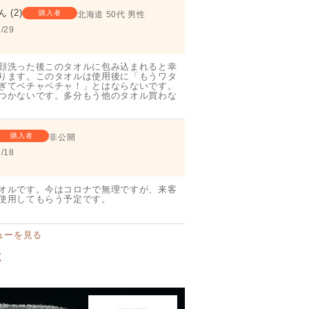
2
購入者
北海道
50代
男性
/29
顔洗った後このタオルに包み込まれると幸
ります。このタオルは使用後に「もうワタ
ぎてベチャベチャ！」とはならないです。
つかないです。多分もう他のタオル買わな
購入者
非公開
/18
オルです。今はコロナで無理ですが、来客
使用してもらう予定です。
ューを見る
く