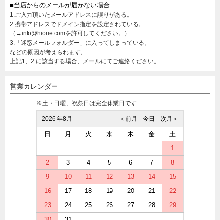
■当店からのメールが届かない場合
1.ご入力頂いたメールアドレスに誤りがある。
2.携帯アドレスでドメイン指定を設定されている。
（→info@hiorie.comを許可してください。）
3.「迷惑メールフォルダー」に入ってしまっている。
などの原因が考えられます。
上記1、2 に該当する場合、メールにてご連絡ください。
営業カレンダー
※土・日曜、祝祭日は完全休業日です
2026 年8月
＜前月
今日
次月＞
日
月
火
水
木
金
土
1
2
3
4
5
6
7
8
9
10
11
12
13
14
15
16
17
18
19
20
21
22
23
24
25
26
27
28
29
30
31