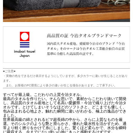
■ご注意■
・実物の色をできるだけ表示するようにしていますが、多少カラーに違いが生じることがあり
ます。
また、お客様のPC環境により多少の違いが生じる場合があります。ご了承下さい。
すべてが最上級。こだわりの上質今治タオル。
最高のタオルを作りたい。そんな思いで、素材からこだわり抜いて開発
し、高品質のタオル産地として名高い愛媛県・今治で織り上げた今治タ
オルです。とけてしまいそうなほどのソフトさと、どこまでも優しく、
包み込まれる心地よさ。触れた瞬間に違いがわかる、極上の逸品ができ
ました。
世界最高級の綿とされるピマ超長綿の中から、さらに上質なものを厳
選。そのシルクのような艶と滑らかさ、優れた吸水性を活かすため、通
常より軽く撚りをかけて糸にしました。驚くほど柔らかで、水分を瞬時
に吸収する、今までにない使い心地にきっと感動するはずです。