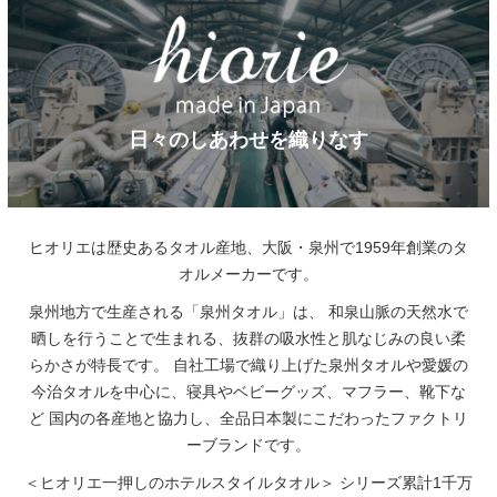
日々のしあわせを織りなす
ヒオリエは歴史あるタオル産地、大阪・泉州で1959年創業のタ
オルメーカーです。
泉州地方で生産される「泉州タオル」は、
和泉山脈の天然水で
晒しを行うことで生まれる、抜群の吸水性と肌なじみの良い柔
らかさが特長です。
自社工場で織り上げた泉州タオルや愛媛の
今治タオルを中心に、寝具やベビーグッズ、マフラー、靴下な
ど
国内の各産地と協力し、全品日本製にこだわったファクトリ
ーブランドです。
＜ヒオリエ一押しのホテルスタイルタオル＞
シリーズ累計1千万