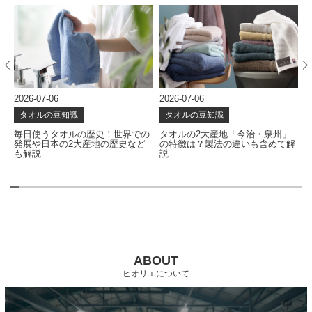
2026-07-06
2026-07-06
2
タオルの豆知識
タオルの豆知識
な
毎日使うタオルの歴史！世界での
タオルの2大産地「今治・泉州」
発展や日本の2大産地の歴史など
の特徴は？製法の違いも含めて解
も解説
説
ABOUT
ヒオリエについて