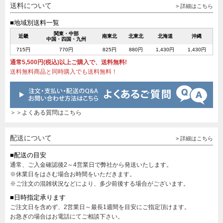
送料について
> 詳細はこちら
■地域別送料一覧
関東・中部
近畿
南東北
北東北
北海道
沖縄
中国・四国・九州
715円
770円
825円
880円
1,430円
1,430円
通常5,500円(税込)以上ご購入で、送料無料!
送料無料商品と同時購入でも送料無料！
＞＞よくある質問はこちら
配送について
> 詳細はこちら
■配送の目安
通常、ご入金確認後2～4営業日で弊社から発送いたします。
※休業日をはさむ場合お時間をいただきます。
※ご注文の混雑状況などにより、多少前後する場合がございます。
■日時指定承ります
ご注文日を含めず、2営業日～最長1週間を目安にご指定頂けます。
お急ぎの場合はお電話にてご相談下さい。