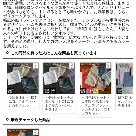
触れた瞬間、とろけるような柔らかさで優しく包まれる感触は、まさに
至福。繊細なロングパイルが空気をたっぷり含んで、ふんわりボリュー
ムがありながらも、手に取るととても軽やかです。お洗濯後は、さらに
ボリュームアップします。
幅広の織りラインでアクセントを効かせた、シンプルながら重厚感のあ
るデザイン。ヘムを裏側に折り返し、端までパイルの柔らかさを感じら
れるように仕上げたのもこだわりです。ご自宅用にはもちろん、大切な
人へのギフトにもふさわしいタオルです。
シリーズ名の「Grand」は、壮大な・雄大な といった意味を持っていま
す。その名の通り、壮大で力強い大地をイメージした深みのあるカラー
を揃えました。
この商品を買った人はこんな商品も買っています
今治タオル ＜HOT
＜6枚セット＞今治
＜同色2枚セット＞
日本製 ホ
EL'Sホテルズ＞ハ
タオル ＜HOTEL'S
日本製 今治タオル
イルタオル
ンカチタオル
ホテルズ＞ハンカ
ホテルズ グラン ハ
チタオル
チタオル
ンカチタオル HOT
EL'S Grand
最近チェックした商品