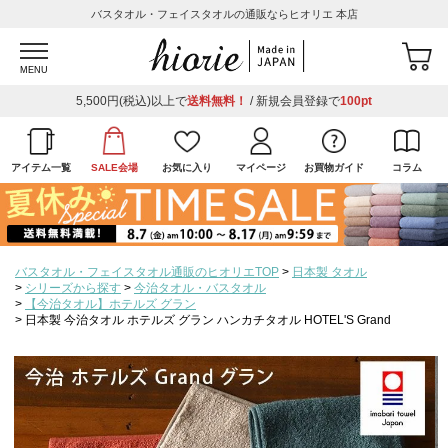
バスタオル・フェイスタオルの通販ならヒオリエ 本店
MENU
5,500円(税込)以上で
送料無料！
/ 新規会員登録で
100pt
アイテム一覧
SALE会場
お気に入り
マイページ
お買物ガイド
コラム
バスタオル・フェイスタオル通販のヒオリエTOP
日本製 タオル
シリーズから探す
今治タオル・バスタオル
【今治タオル】ホテルズ グラン
日本製 今治タオル ホテルズ グラン ハンカチタオル HOTEL'S Grand