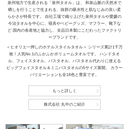
泉州地方で生産される「泉州タオル」は、
和泉山脈の天然水で
晒しを行うことで生まれる、抜群の吸水性と肌なじみの良い柔
らかさが特長です。
自社工場で織り上げた泉州タオルや愛媛の
今治タオルを中心に、寝具やベビーグッズ、マフラー、靴下な
ど
国内の各産地と協力し、全品日本製にこだわったファクトリ
ーブランドです。
＜ヒオリエ一押しのホテルスタイルタオル＞
シリーズ累計1千万
枚！人気No.1のふかふかボリュームタオルです。
ハンドタオ
ル、フェイスタオル、バスタオル、バスタオル代わりに使える
ビッグフェイスタオル＆ミニバスタオルの5サイズ展開。
カラー
バリエーションも全18色と豊富です。
もっと詳しく
株式会社 丸中のご紹介