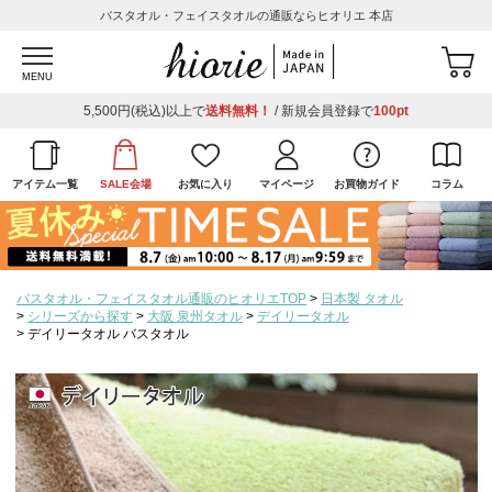
バスタオル・フェイスタオルの通販ならヒオリエ 本店
MENU
5,500円(税込)以上で
送料無料！
/ 新規会員登録で
100pt
アイテム一覧
SALE会場
お気に入り
マイページ
お買物ガイド
コラム
バスタオル・フェイスタオル通販のヒオリエTOP
日本製 タオル
シリーズから探す
大阪 泉州タオル
デイリータオル
デイリータオル バスタオル