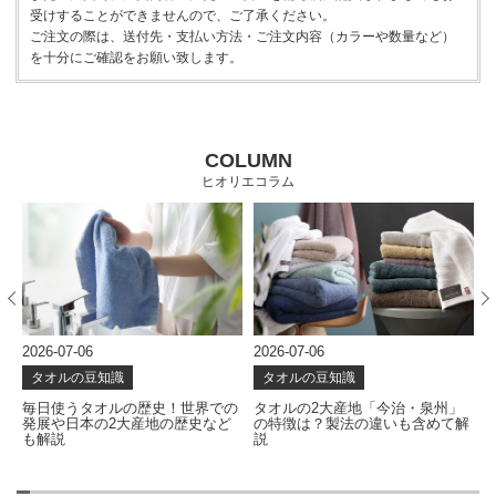
受けすることができませんので、ご了承ください。
ご注文の際は、送付先・支払い方法・ご注文内容（カラーや数量など）
を十分にご確認をお願い致します。
COLUMN
ヒオリエコラム
2026-07-06
2026-07-06
2
タオルの豆知識
タオルの豆知識
な
毎日使うタオルの歴史！世界での
タオルの2大産地「今治・泉州」
発展や日本の2大産地の歴史など
の特徴は？製法の違いも含めて解
も解説
説