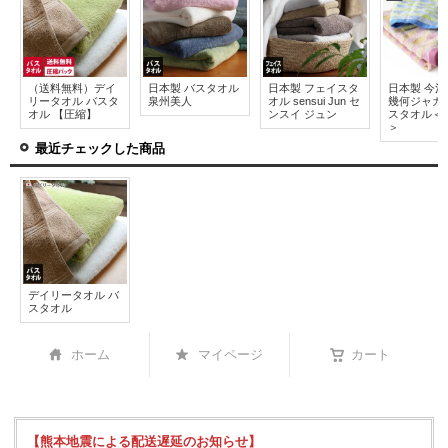
（送料無料）デイ
日本製 バスタオル
日本製 フェイスタ
日本製 今
リータオル バスタ
泉州美人
オル sensui Jun セ
幾何ジャガ
オル 【圧縮】
ンスイ ジュン
スタオル＜
＞
最近チェックした商品
デイリータオル バ
スタオル
ホーム
マイページ
カート
【熊本地震による配送遅延のお知らせ】