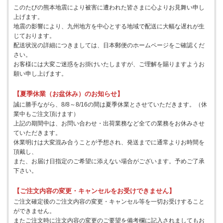
このたびの熊本地震により被害に遭われた皆さまに心よりお見舞い申し
上げます。
地震の影響により、九州地方を中心とする地域で配送に大幅な遅れが生
じております。
配送状況の詳細につきましては、日本郵便のホームページをご確認くだ
さい。
お客様には大変ご迷惑をお掛けいたしますが、ご理解を賜りますようお
願い申し上げます。
【夏季休業（お盆休み）のお知らせ】
誠に勝手ながら、8/8～8/16の間は夏季休業とさせていただきます。（休
業中もご注文頂けます）
上記の期間中は、お問い合わせ・出荷業務など全ての業務をお休みさせ
ていただきます。
休業明けは大変混み合うことが予想され、発送までに通常よりお時間を
頂戴し、
また、お届け日指定のご希望に添えない場合がございます。予めご了承
下さい。
【ご注文内容の変更・キャンセルをお受けできません】
ご注文確定後のご注文内容の変更・キャンセル等を一切お受けすること
ができません。
またご注文時に注文内容の変更のご要望を備考欄に記入されましてもお