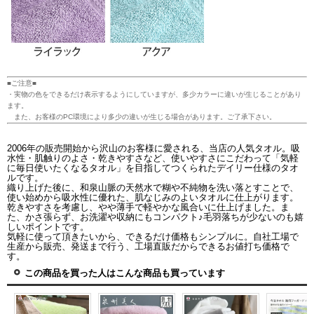
■ご注意■
・実物の色をできるだけ表示するようにしていますが、多少カラーに違いが生じることがあり
ます。
また、お客様のPC環境により多少の違いが生じる場合があります。ご了承下さい。
2006年の販売開始から沢山のお客様に愛される、当店の人気タオル。吸
水性・肌触りのよさ・乾きやすさなど、使いやすさにこだわって「気軽
に毎日使いたくなるタオル」を目指してつくられたデイリー仕様のタオ
ルです。
織り上げた後に、和泉山脈の天然水で糊や不純物を洗い落とすことで、
使い始めから吸水性に優れた、肌なじみのよいタオルに仕上がります。
乾きやすさを考慮し、やや薄手で軽やかな風合いに仕上げました。ま
た、かさ張らず、お洗濯や収納にもコンパクト♪毛羽落ちが少ないのも嬉
しいポイントです。
気軽に使って頂きたいから、できるだけ価格もシンプルに。自社工場で
生産から販売、発送まで行う、工場直販だからできるお値打ち価格で
す。
この商品を買った人はこんな商品も買っています