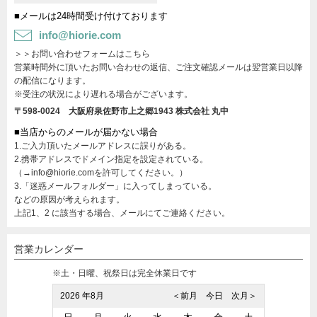
■メールは24時間受け付けております
info@hiorie.com
＞＞お問い合わせフォームはこちら
営業時間外に頂いたお問い合わせの返信、ご注文確認メールは翌営業日以降
の配信になります。
※受注の状況により遅れる場合がございます。
〒598-0024 大阪府泉佐野市上之郷1943
株式会社 丸中
■当店からのメールが届かない場合
1.ご入力頂いたメールアドレスに誤りがある。
2.携帯アドレスでドメイン指定を設定されている。
（→info@hiorie.comを許可してください。）
3.「迷惑メールフォルダー」に入ってしまっている。
などの原因が考えられます。
上記1、2 に該当する場合、メールにてご連絡ください。
営業カレンダー
※土・日曜、祝祭日は完全休業日です
2026 年8月
＜前月
今日
次月＞