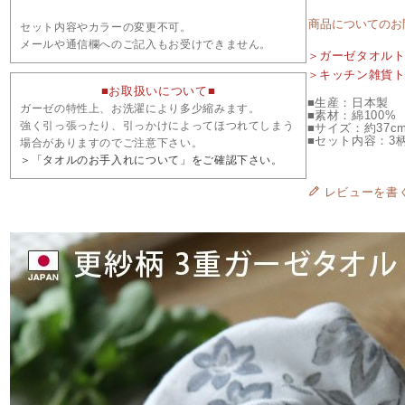
商品についてのお
セット内容やカラーの変更不可。
メールや通信欄へのご記入もお受けできません。
＞ガーゼタオル
＞キッチン雑貨
■お取扱いについて■
■生産：日本製
ガーゼの特性上、お洗濯により多少縮みます。
■素材：綿100%
強く引っ張ったり、引っかけによってほつれてしまう
■サイズ：約37cm
■セット内容：3
場合がありますのでご注意下さい。
＞「タオルのお手入れについて」をご確認下さい。
レビューを書