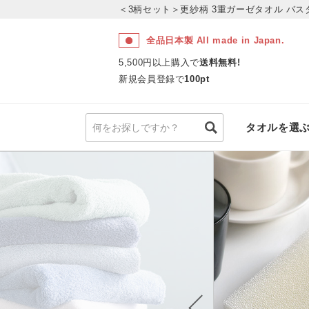
＜3柄セット＞更紗柄 3重ガーゼタオル
バス
全品日本製 All made in Japan.
5,500円以上購入で
送料無料!
新規会員登録で
100pt
タオルを選