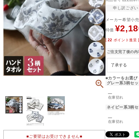
商品番号
ZZZzz87
申し訳ござい
メーカー希望小
¥
2,18
特価
[
22
ポイント進呈 
ご注文完了後の内
■カラーをお選び
グレー系3柄セッ
―
在庫切れ
ネイビー系3柄セ
―
在庫切れ
■ご要望はお受けできません■