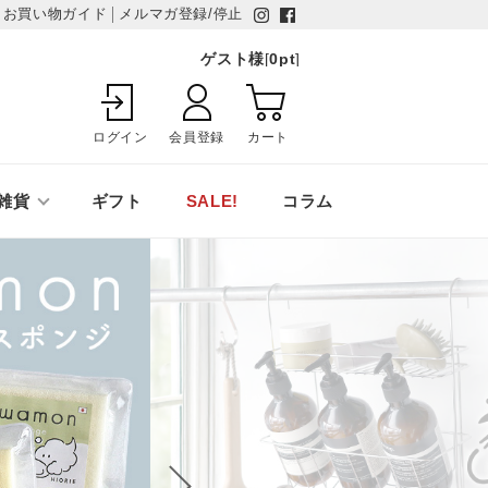
お買い物ガイド
メルマガ登録/停止
ゲスト様
[
0
pt
]
ログイン
会員登録
カート
雑貨
ギフト
SALE!
コラム