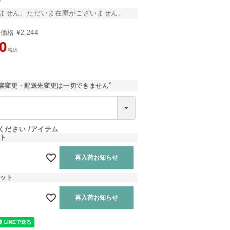
7
ません。ただいま在庫がございません。
売価格
¥
2,244
0
税込
]
容変更・配送先変更は一切できません
(
必
須
)
ください
アイテム
ト
再入荷お知らせ
ット
再入荷お知らせ