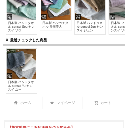
日本製 ハンドタオ
日本製 ハンカチタ
日本製 ハンドタオ
日本製 フ
ル sensui Sou セン
オル 泉州美人
ル sensui Jun セン
オル sensui
スイ ソウ
スイ ジュン
ンスイ ソウ
最近チェックした商品
日本製 ハンドタオ
ル sensui Yu セン
スイ ユー
ホーム
マイページ
カート
【熊本地震による配送遅延のお知らせ】