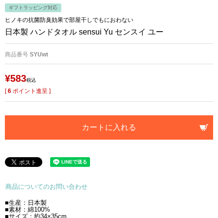
ギフトラッピング対応
ヒノキの抗菌防臭効果で部屋干しでもにおわない
日本製 ハンドタオル sensui Yu センスイ ユー
商品番号
SYUwt
¥
583
税込
[
6
ポイント進呈 ]
カートに入れる
商品についてのお問い合わせ
■生産：日本製
■素材：綿100%
■サイズ：約34×35cm