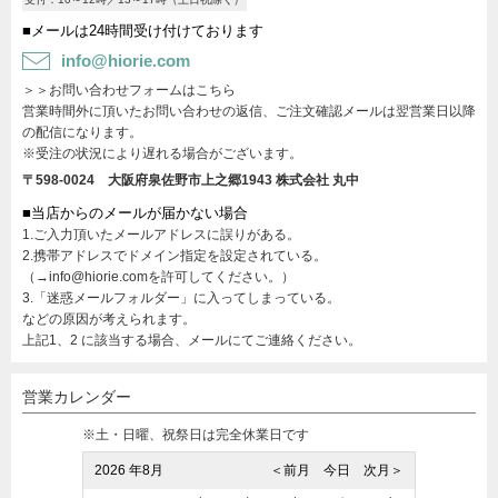
■メールは24時間受け付けております
info@hiorie.com
＞＞お問い合わせフォームはこちら
営業時間外に頂いたお問い合わせの返信、ご注文確認メールは翌営業日以降
の配信になります。
※受注の状況により遅れる場合がございます。
〒598-0024 大阪府泉佐野市上之郷1943
株式会社 丸中
■当店からのメールが届かない場合
1.ご入力頂いたメールアドレスに誤りがある。
2.携帯アドレスでドメイン指定を設定されている。
（→info@hiorie.comを許可してください。）
3.「迷惑メールフォルダー」に入ってしまっている。
などの原因が考えられます。
上記1、2 に該当する場合、メールにてご連絡ください。
営業カレンダー
※土・日曜、祝祭日は完全休業日です
2026 年8月
＜前月
今日
次月＞