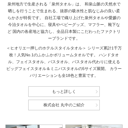
泉州地方で生産される「泉州タオル」は、
和泉山脈の天然水で
晒しを行うことで生まれる、抜群の吸水性と肌なじみの良い柔
らかさが特長です。
自社工場で織り上げた泉州タオルや愛媛の
今治タオルを中心に、寝具やベビーグッズ、マフラー、靴下な
ど
国内の各産地と協力し、全品日本製にこだわったファクトリ
ーブランドです。
＜ヒオリエ一押しのホテルスタイルタオル＞
シリーズ累計1千万
枚！人気No.1のふかふかボリュームタオルです。
ハンドタオ
ル、フェイスタオル、バスタオル、バスタオル代わりに使える
ビッグフェイスタオル＆ミニバスタオルの5サイズ展開。
カラー
バリエーションも全18色と豊富です。
もっと詳しく
株式会社 丸中のご紹介