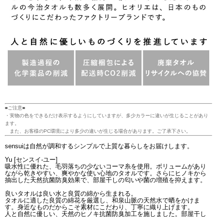
■ご注意■
・実物の色をできるだけ表示するようにしていますが、多少カラーに違いが生じることがあり
ます。
また、お客様のPC環境により多少の違いが生じる場合があります。ご了承下さい。
sensuiは自然が調和するシンプルで上質な暮らしをお届けします。
Yu [センスイ-ユー]
吸水性に優れた、毛羽落ちの少ないコーマ糸を使用。ボリュームがあり
ながら乾きやすい、爽やかな使い心地のタオルです。さらにヒノキから
抽出した天然抗菌防臭効果で、部屋干しの匂いや菌の増殖を抑えます。
良いタオルは良い水と良質の綿から生まれる。
タオルに適した良質の綿花を厳選し、和泉山脈の天然水で晒をかけま
す。身近なものだからこそ素材にこだわり、丁寧に織り上げます。
人と自然に優しい、天然のヒノキ抗菌防臭加工を施しました。部屋干し