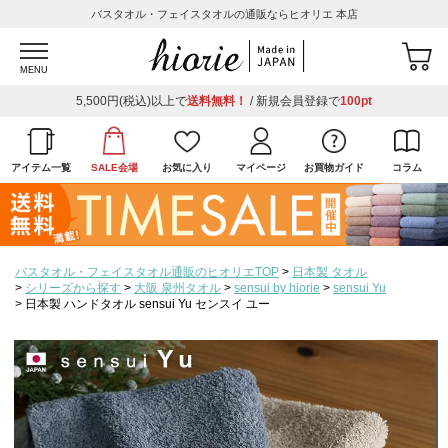
バスタオル・フェイスタオルの通販ならヒオリエ 本店
MENU
5,500円(税込)以上で
送料無料！
/ 新規会員登録で
100pt
アイテム一覧
SALE会場
お気に入り
マイページ
お買物ガイド
コラム
バスタオル・フェイスタオル通販のヒオリエTOP
日本製 タオル
シリーズから探す
大阪 泉州タオル
sensui by hiorie
sensui Yu
日本製 ハンドタオル sensui Yu センスイ ユー