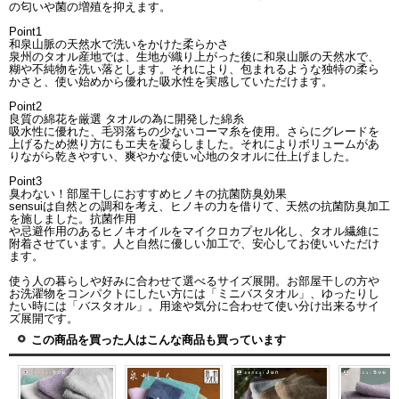
の匂いや菌の増殖を抑えます。
Point1
和泉山脈の天然水で洗いをかけた柔らかさ
泉州のタオル産地では、生地が織り上がった後に和泉山脈の天然水で、
糊や不純物を洗い落とします。それにより、包まれるような独特の柔ら
かさと、使い始めから優れた吸水性を実感していただけます。
Point2
良質の綿花を厳選 タオルの為に開発した綿糸
吸水性に優れた、毛羽落ちの少ないコーマ糸を使用。さらにグレードを
上げるため撚り方にもエ夫を凝らしました。それによりボリュームがあ
りながら乾きやすい、爽やかな使い心地のタオルに仕上げました。
Point3
臭わない！部屋干しにおすすめヒノキの抗菌防臭効果
sensuiは自然との調和を考え、ヒノキの力を借りて、天然の抗菌防臭加工
を施しました。抗菌作用
や忌避作用のあるヒノキオイルをマイクロカプセル化し、タオル繊維に
附着させています。人と自然に優しい加工で、安心してお使いいただけ
ます。
使う人の暮らしや好みに合わせて選べるサイズ展開。お部屋干しの方や
お洗濯物をコンパクトにしたい方には「ミニバスタオル」、ゆったりし
たい時には「バスタオル」。用途や気分に合わせて使い分け出来るサイ
ズ展開です。
この商品を買った人はこんな商品も買っています