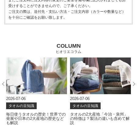
またご注文時に注文内容の変更のご要望を備考欄に記入されましてもお
受けすることができませんので、ご了承ください。
ご注文の際は、送付先・支払い方法・ご注文内容（カラーや数量など）
を十分にご確認をお願い致します。
COLUMN
ヒオリエコラム
2026-07-06
2026-06-24
タオルの豆知識
タオルの豆知識
世界での
タオルの2大産地「今治・泉州」
タオルはどう作られる？使い
歴史など
の特徴は？製法の違いも含めて解
を左右する製造工程を解説
説