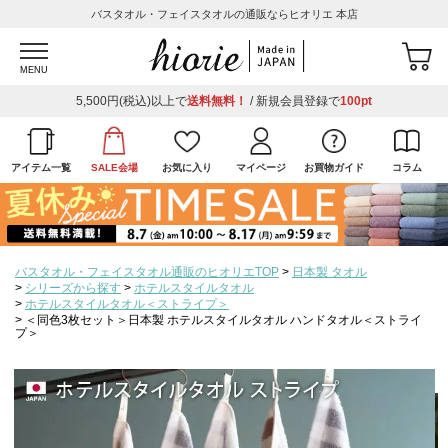
バスタオル・フェイスタオルの通販ならヒオリエ 本店
MENU
5,500円(税込)以上で
送料無料！
/ 新規会員登録で
100pt
アイテム一覧
SALE会場
お気に入り
マイページ
お買物ガイド
コラム
バスタオル・フェイスタオル通販のヒオリエTOP
日本製 タオル
シリーズから探す
ホテルスタイルタオル
ホテルスタイルタオル＜ストライプ＞
＜同色3枚セット＞日本製 ホテルスタイルタオル ハンドタオル＜ストライ
プ＞