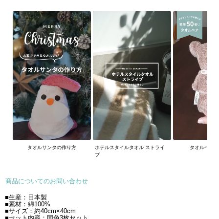
タオルサンタの作り方
ホテルスタイルタオル ストライ
タオルベア
プ
商品についてのお問い合わせ
■生産：日本製
■素材：綿100%
■サイズ：約40cm×40cm
■セット内容：同色3枚セット