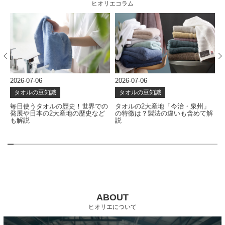
ヒオリエコラム
2026-07-06
2026-07-06
2
タオルの豆知識
タオルの豆知識
な
毎日使うタオルの歴史！世界での
タオルの2大産地「今治・泉州」
発展や日本の2大産地の歴史など
の特徴は？製法の違いも含めて解
も解説
説
ABOUT
ヒオリエについて