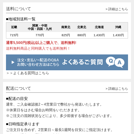
送料について
> 詳細はこちら
■地域別送料一覧
関東・中部
近畿
南東北
北東北
北海道
沖縄
中国・四国・九州
715円
770円
825円
880円
1,430円
1,430円
通常5,500円(税込)以上ご購入で、送料無料!
送料無料商品と同時購入でも送料無料！
＞＞よくある質問はこちら
配送について
> 詳細はこちら
■配送の目安
通常、ご入金確認後2～4営業日で弊社から発送いたします。
※休業日をはさむ場合お時間をいただきます。
※ご注文の混雑状況などにより、多少前後する場合がございます。
■日時指定承ります
ご注文日を含めず、2営業日～最長1週間を目安にご指定頂けます。