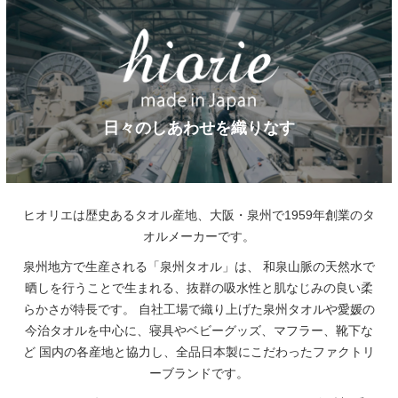
日々のしあわせを織りなす
ヒオリエは歴史あるタオル産地、大阪・泉州で1959年創業のタ
オルメーカーです。
泉州地方で生産される「泉州タオル」は、
和泉山脈の天然水で
晒しを行うことで生まれる、抜群の吸水性と肌なじみの良い柔
らかさが特長です。
自社工場で織り上げた泉州タオルや愛媛の
今治タオルを中心に、寝具やベビーグッズ、マフラー、靴下な
ど
国内の各産地と協力し、全品日本製にこだわったファクトリ
ーブランドです。