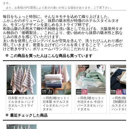
ます。
また、お客様のPC環境により多少の違いが生じる場合があります。ご了承下さい。
毎日をちょっと特別に。そんなキモチを込めて織り上げました。
ふかふかのボリュームと、抜群の吸水性が特徴のホテルスタイルタオ
ル。モダンなデザインを楽しめるストライプ柄です。
和泉山脈の天然水で糊や不純物を洗い落として仕上げる、大阪泉州タオ
ル独自の「後晒製法」。これにより、使い始めから抜群の吸水性と肌な
じみの良さを感じていただけます。
太い糸を使用したロングパイルが空気を含んで、洗うたびふんわり感が
増していきます。密度を上げずにパイルを長くすることで「ふかふかだ
けど乾きやすい」ボリュームバランスにこだわりました。
この商品を買った人はこんな商品も買っています
日本製 ホテルスタ
＜同色3枚セット＞
＜同色3枚セット＞
＜同色3枚
イルタオル ハンド
日本製 ホテルスタ
今治タオル 今治リ
【制菌防臭
タオル＜ストライ
イルタオル ハンド
バースタオル ハン
ルスタイル
プ＞
タオル
ドタオル
ハンドタオ
最近チェックした商品