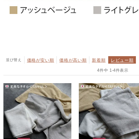
並び替え
価格が安い順
価格が高い順
新着順
レビュー順
4
件中
1
-
4
件表示