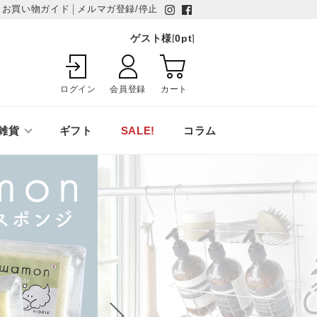
お買い物ガイド
メルマガ登録/停止
ゲスト様
[
0
pt
]
ログイン
会員登録
カート
雑貨
ギフト
SALE!
コラム