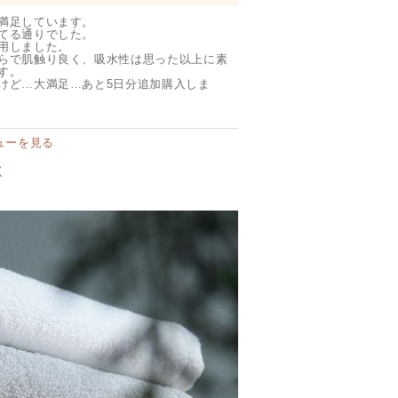
満足しています。

てる通りでした。

用しました。

らで肌触り良く、吸水性は思った以上に素
。

けど…大満足…あと5日分追加購入しま
ューを見る
く