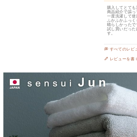
購入してとても
商品紹介で謳っ
一度洗濯して使
ふかふかふっく
晴らしかったです
試し買いだった
す。
すべてのレビ
レビューを書