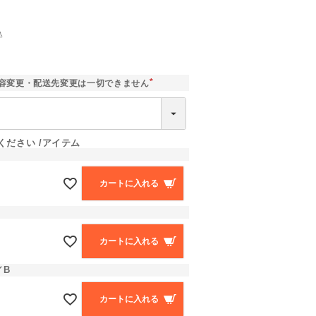
込
]
容変更・配送先変更は一切できません
(
必
須
)
ください
アイテム
カートに入れる
B
カートに入れる
／B
カートに入れる