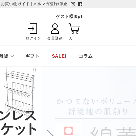
お買い物ガイド
メルマガ登録/停止
ゲスト様
[
0
pt
]
ログイン
会員登録
カート
雑貨
ギフト
SALE!
コラム