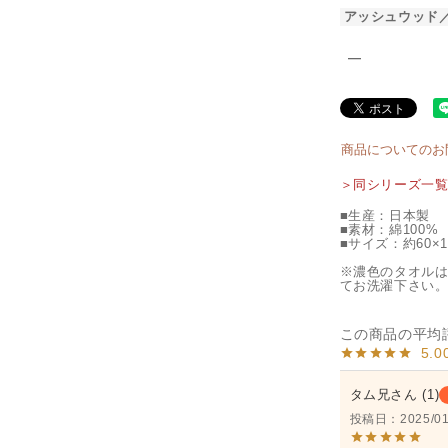
アッシュウッド
―
商品についてのお
＞同シリーズ一
■生産：日本製
■素材：綿100%
■サイズ：約60×1
※濃色のタオル
てお洗濯下さい
5.0
タム兄
1
投稿日
2025/01