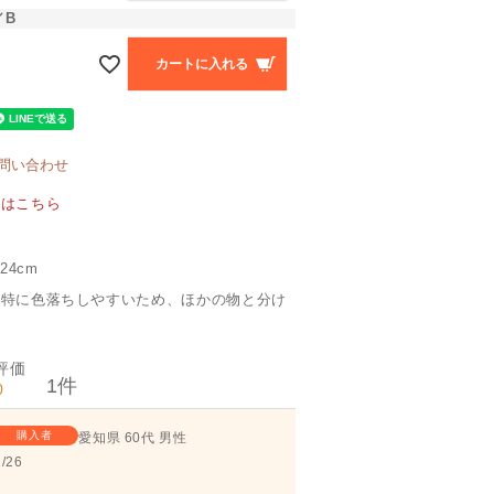
／B
カートに入れる
問い合わせ
覧はこちら
24cm
は特に色落ちしやすいため、ほかの物と分け
。
1
0
購入者
愛知県
60代
男性
/26