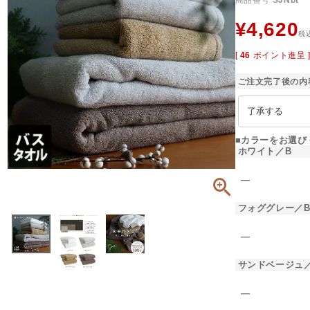
商品番号
SJNbt
¥
4,620
税
[
46
ポイント進呈 
ご注文完了後の内
■カラーをお選び
ホワイト／B
―
フォググレー／
―
サンドベージュ
―