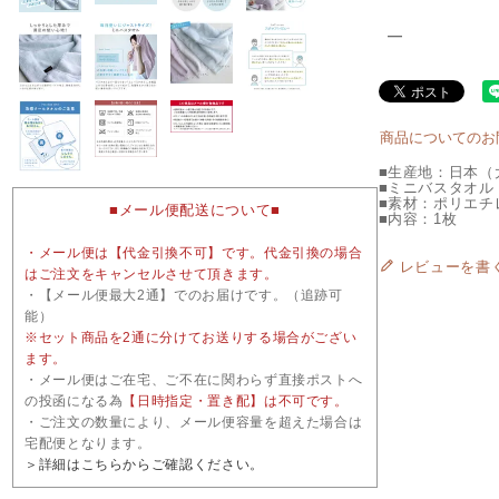
―
商品についてのお
■生産地：日本（
■ミニバスタオル：
■素材：ポリエチレ
■メール便配送について■
■内容：1枚
・メール便は【代金引換不可】です。代金引換の場合
レビューを書
はご注文をキャンセルさせて頂きます。
・【メール便最大2通】でのお届けです。（追跡可
能）
※セット商品を2通に分けてお送りする場合がござい
ます。
・メール便はご在宅、ご不在に関わらず直接ポストへ
の投函になる為
【日時指定・置き配】は不可です。
・ご注文の数量により、メール便容量を超えた場合は
宅配便となります。
＞詳細はこちらからご確認ください。