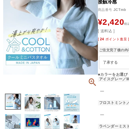
接触冷感
商品番号
JCTmb
¥
2,420
税
送料込
[
24
ポイント進呈 
ご注文完了後の内
■カラーをお選び
アイスグレー／M
―
フロストミント／
―
ラベンダーミス