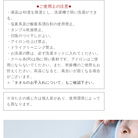
■ご使用上の注意■
・液温は40度を限度とし、洗濯機で弱い洗濯ができ
る。
・塩素系及び酸素系漂白剤の使用禁止。
・タンブル乾燥禁止。
・日陰のつり干しがよい。
・アイロン仕上げ禁止。
・ドライクリーニング禁止。
・お洗濯の際は、必ず洗濯ネットに入れてください。
・クール糸(R)は熱に弱い素材です。アイロンはご使
用にならないでください。また、乾燥機のご使用もお
控えください。高温になると、風合いが固くなる場合
がございます。
＞「タオルのお手入れについて」もご確認下さい。
※冷たさの感じ方は個人差があり、使用環境によって
も異なります。