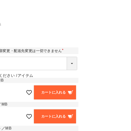
込
]
容変更・配送先変更は一切できません
(
必
須
)
ください
アイテム
B
カートに入れる
MB
カートに入れる
ト／MB