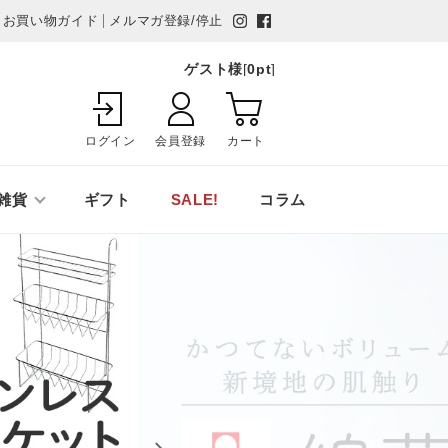
お買い物ガイド
メルマガ登録/停止
ゲスト様
[
0
pt
]
ログイン
会員登録
カート
雑貨
ギフト
SALE!
コラム