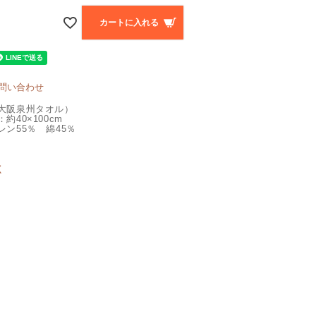
カートに入れる
問い合わせ
大阪泉州タオル）
約40×100cm
ン55％ 綿45％
く