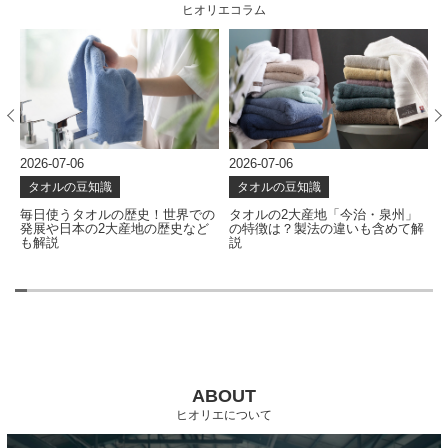
ヒオリエコラム
2026-07-06
2026-06-24
タオルの豆知識
タオルの豆知識
での
タオルの2大産地「今治・泉州」
タオルはどう作られる？使い心地
など
の特徴は？製法の違いも含めて解
を左右する製造工程を解説
説
ABOUT
ヒオリエについて