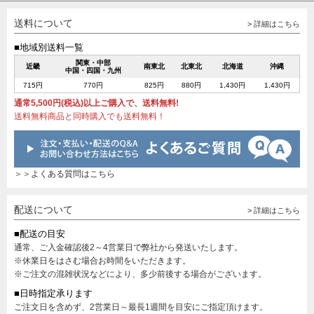
送料について
> 詳細はこちら
■地域別送料一覧
関東・中部
近畿
南東北
北東北
北海道
沖縄
中国・四国・九州
715円
770円
825円
880円
1,430円
1,430円
通常5,500円(税込)以上ご購入で、送料無料!
送料無料商品と同時購入でも送料無料！
＞＞よくある質問はこちら
配送について
> 詳細はこちら
■配送の目安
通常、ご入金確認後2～4営業日で弊社から発送いたします。
※休業日をはさむ場合お時間をいただきます。
※ご注文の混雑状況などにより、多少前後する場合がございます。
■日時指定承ります
ご注文日を含めず、2営業日～最長1週間を目安にご指定頂けます。