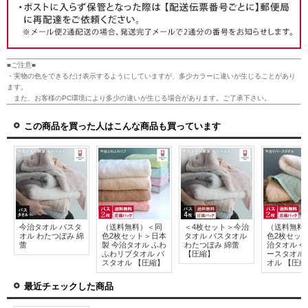
■ご注意■
・実物の色をできるだけ表示するようにしていますが、多少カラーに違いが生じることがあり
ます。
また、お客様のPC環境により多少の違いが生じる場合があります。ご了承下さい。
この商品を買った人はこんな商品も買っています
今治タオル バスタ
（送料無料）＜同
＜4枚セット＞今治
（送料無料
オル わたつぼみ 綿
色2枚セット＞日本
タオル バスタオル
色2枚セット
蕾
製 今治タオル ふわ
わたつぼみ 綿蕾
治タオル 
ふわリブタオル バ
【圧縮】
ースタオル
スタオル 【圧縮】
オル 【圧縮
最近チェックした商品