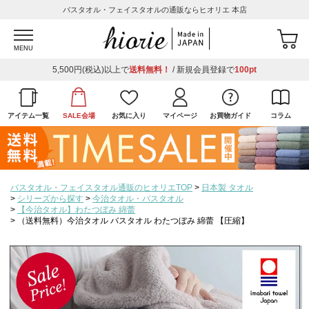
バスタオル・フェイスタオルの通販ならヒオリエ 本店
MENU
5,500円(税込)以上で
送料無料！
/ 新規会員登録で
100pt
アイテム一覧
SALE会場
お気に入り
マイページ
お買物ガイド
コラム
バスタオル・フェイスタオル通販のヒオリエTOP
日本製 タオル
シリーズから探す
今治タオル・バスタオル
【今治タオル】わたつぼみ 綿蕾
（送料無料）今治タオル バスタオル わたつぼみ 綿蕾 【圧縮】