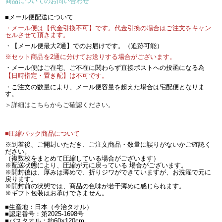
商品についてのお問い合わせ
■メール便配送について
・メール便は【代金引換不可】です。代金引換の場合はご注文をキャン
セルさせて頂きます。
・【メール便最大2通】でのお届けです。（追跡可能）
※セット商品を2通に分けてお送りする場合がございます。
・メール便はご在宅、ご不在に関わらず直接ポストへの投函になる為
【日時指定・置き配】は不可です。
・ご注文の数量により、メール便容量を超えた場合は宅配便となりま
す。
＞詳細はこちらからご確認ください。
■圧縮パック商品について
※到着後、ご開封いただき、ご注文商品・数量に誤りがないかご確認く
ださい。
（複数枚をまとめて圧縮している場合がございます）
※配送状態により、圧縮が元に戻っている 場合がございます。
※開封後は、厚みは薄めで、折りジワができていますが、お洗濯で元に
戻ります。
※開封前の状態では、商品の色味が若干薄めに感じられます。
※ギフト包装はお承けできません。
■生産地：日本（今治タオル）
■認定番号：第2025-1698号
■バスタオル：約60×120cm