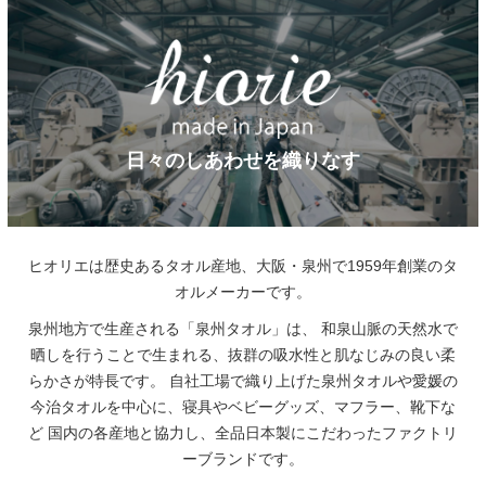
日々のしあわせを織りなす
ヒオリエは歴史あるタオル産地、大阪・泉州で1959年創業のタ
オルメーカーです。
泉州地方で生産される「泉州タオル」は、
和泉山脈の天然水で
晒しを行うことで生まれる、抜群の吸水性と肌なじみの良い柔
らかさが特長です。
自社工場で織り上げた泉州タオルや愛媛の
今治タオルを中心に、寝具やベビーグッズ、マフラー、靴下な
ど
国内の各産地と協力し、全品日本製にこだわったファクトリ
ーブランドです。