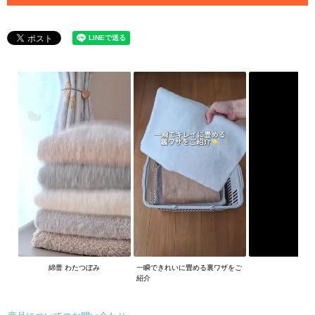
綿蕾 わたつぼみ
一瞬できれいに畳める裏ワザをご
紹介