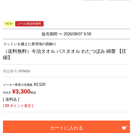
NEW
メール便送料無料
販売期間
〜
2026/08/07 9:59
コットンを越えた新境地の肌触り
（送料無料）今治タオル バスタオル わたつぼみ 綿蕾 【圧
縮】
商品番号
XPIWbt
¥
3,520
メーカー希望小売価格
¥
3,300
SALE
税込
送料込
[
33
ポイント進呈 ]
カートに入れる