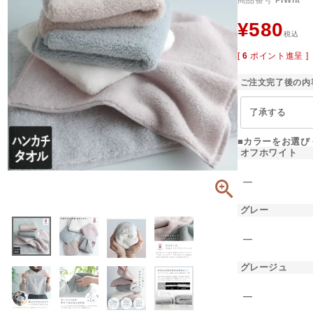
商品番号
PIWht
¥
580
税込
[
6
ポイント進呈 ]
ご注文完了後の内
■カラーをお選び
オフホワイト
―
グレー
―
グレージュ
―