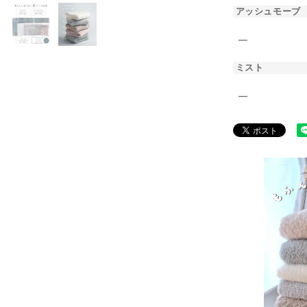
アッシュモーブ
―
ミスト
―