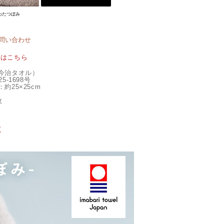
わたつぼみ
問い合わせ
覧はこちら
今治タオル）
5-1698号
約25×25cm
枚
く