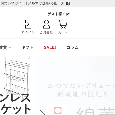
お買い物ガイド
メルマガ登録/停止
ゲスト様
[
0
pt
]
ログイン
会員登録
カート
雑貨
ギフト
SALE!
コラム