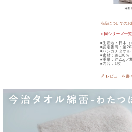
綿蕾 
商品についてのお
＞同シリーズ一
■生産地：日本（
■認定番号：第202
■ハンカチタオル：
■素材：綿100％
■重量：約21g／
■内容：1枚
レビューを書