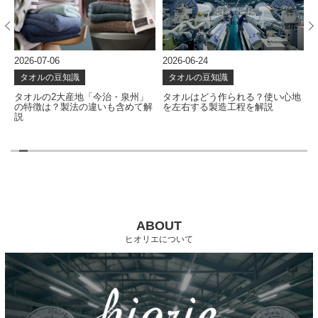
2026-07-06
2026-06-24
2
タオルの豆知識
タオルの豆知識
の
タオルの2大産地「今治・泉州」
タオルはどう作られる？使い心地
の特徴は？製法の違いも含めて解
を左右する製造工程を解説
説
ABOUT
ヒオリエについて