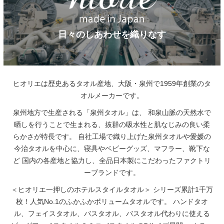
日々のしあわせを織りなす
ヒオリエは歴史あるタオル産地、大阪・泉州で1959年創業のタ
オルメーカーです。
泉州地方で生産される「泉州タオル」は、
和泉山脈の天然水で
晒しを行うことで生まれる、抜群の吸水性と肌なじみの良い柔
らかさが特長です。
自社工場で織り上げた泉州タオルや愛媛の
今治タオルを中心に、寝具やベビーグッズ、マフラー、靴下な
ど
国内の各産地と協力し、全品日本製にこだわったファクトリ
ーブランドです。
＜ヒオリエ一押しのホテルスタイルタオル＞
シリーズ累計1千万
枚！人気No.1のふかふかボリュームタオルです。
ハンドタオ
ル、フェイスタオル、バスタオル、バスタオル代わりに使える