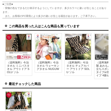
■ご注意■
・実物の色をできるだけ表示するようにしていますが、多少カラーに違いが生じることがあり
ます。
また、お客様のPC環境により多少の違いが生じる場合があります。ご了承下さい。
この商品を買った人はこんな商品も買っています
（送料無料）今治
（送料無料）今治
（送料無料）今治
（送料無料
タオル ミニバスタ
タオル ウォーキン
タオル チェアカバ
製 あわもん
オル アウトドア S
グタオル NUGUW
ー アウトドア SOL
立ちスポン
OLU ソル
U ソル
タイプor泡
イプ 4個セ
最近チェックした商品