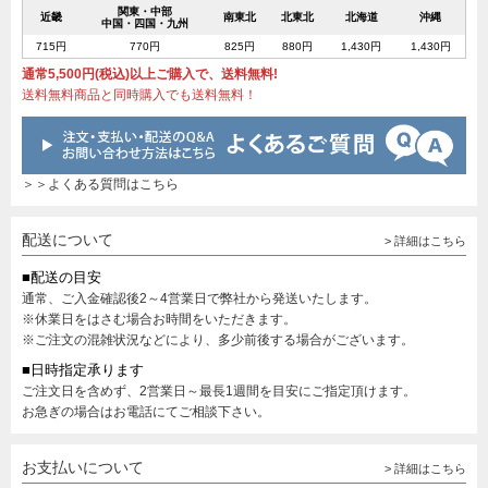
関東・中部
近畿
南東北
北東北
北海道
沖縄
中国・四国・九州
715円
770円
825円
880円
1,430円
1,430円
通常5,500円(税込)以上ご購入で、送料無料!
送料無料商品と同時購入でも送料無料！
＞＞よくある質問はこちら
配送について
> 詳細はこちら
■配送の目安
通常、ご入金確認後2～4営業日で弊社から発送いたします。
※休業日をはさむ場合お時間をいただきます。
※ご注文の混雑状況などにより、多少前後する場合がございます。
■日時指定承ります
ご注文日を含めず、2営業日～最長1週間を目安にご指定頂けます。
お急ぎの場合はお電話にてご相談下さい。
お支払いについて
> 詳細はこちら