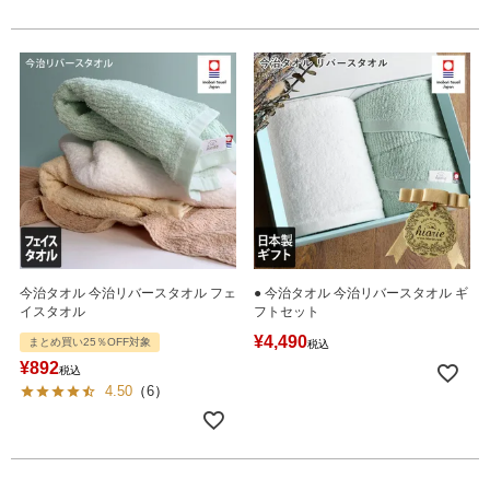
今治タオル 今治リバースタオル フェ
● 今治タオル 今治リバースタオル ギ
イスタオル
フトセット
¥
4,490
まとめ買い25％OFF対象
税込
¥
892
税込
4.50
（
6
）