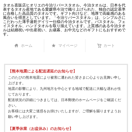
タオル直販店ヒオリエの今治リバースタオル。今治タオルは、日本を代
表するタオル産地である愛媛県今治で織り上げられた、独自の認定基準
に合格した高品質のタオルです。ギフト向けなど、地厚で高級感のある
風合いを得意としています。「今治リバースタオル」は、シンプルさに
こだわった薄手速乾デイリー仕様の今治タオルです。バスタオル、フェ
イスタオル、ハンドタオルを取り揃えています。上質感のある今治タオ
ルは結婚祝いや出産祝い、お歳暮、お中元などのギフトにもおすすめで
す。
ホーム
マイページ
カート
【熊本地震による配送遅延のお知らせ】
このたびの熊本地震により被害に遭われた皆さまに心よりお見舞い申し
上げます。
地震の影響により、九州地方を中心とする地域で配送に大幅な遅れが生
じております。
配送状況の詳細につきましては、日本郵便のホームページをご確認くだ
さい。
お客様には大変ご迷惑をお掛けいたしますが、ご理解を賜りますようお
願い申し上げます。
【夏季休業（お盆休み）のお知らせ】