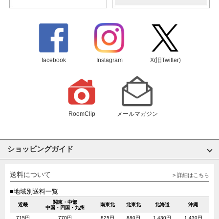
facebook
Instagram
X(旧Twitter)
RoomClip
メールマガジン
ショッピングガイド
送料について
> 詳細はこちら
■地域別送料一覧
関東・中部
近畿
南東北
北東北
北海道
沖縄
中国・四国・九州
715円
770円
825円
880円
1,430円
1,430円