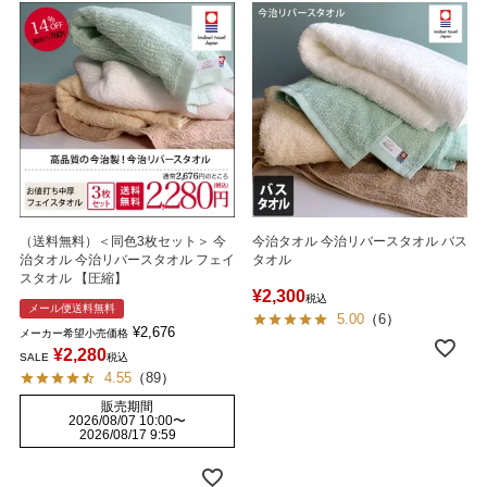
（送料無料）＜同色3枚セット＞ 今
今治タオル 今治リバースタオル バス
治タオル 今治リバースタオル フェイ
タオル
スタオル 【圧縮】
¥
2,300
税込
メール便送料無料
5.00
（
6
）
¥
2,676
メーカー希望小売価格
¥
2,280
SALE
税込
4.55
（
89
）
販売期間
2026/08/07 10:00
〜
2026/08/17 9:59