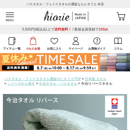
バスタオル・フェイスタオルの通販ならヒオリエ 本店
MENU
5,500円(税込)以上で
送料無料！
/ 新規会員登録で
100pt
アイテム一覧
SALE会場
お気に入り
マイページ
お買物ガイド
コラム
バスタオル・フェイスタオル通販のヒオリエTOP
日本製 タオル
シリーズから探す
今治タオル・バスタオル
今治リバースタオル