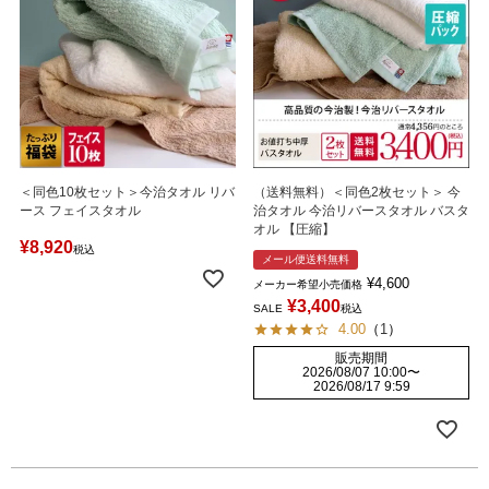
＜同色10枚セット＞今治タオル リバ
（送料無料）＜同色2枚セット＞ 今
ース フェイスタオル
治タオル 今治リバースタオル バスタ
オル 【圧縮】
¥
8,920
税込
メール便送料無料
¥
4,600
メーカー希望小売価格
¥
3,400
SALE
税込
4.00
（
1
）
販売期間
2026/08/07 10:00
〜
2026/08/17 9:59