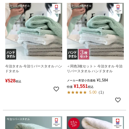
今治タオル 今治リバースタオル ハン
＜同色3枚セット＞ 今治タオル 今治
ドタオル
リバースタオル ハンドタオル
¥
1,584
¥
528
メーカー希望小売価格
税込
¥
1,551
特価
税込
5.00
（
1
）