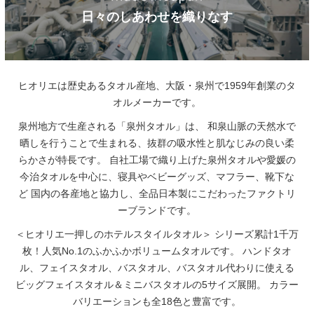
日々のしあわせを織りなす
ヒオリエは歴史あるタオル産地、大阪・泉州で1959年創業のタ
オルメーカーです。
泉州地方で生産される「泉州タオル」は、
和泉山脈の天然水で
晒しを行うことで生まれる、抜群の吸水性と肌なじみの良い柔
らかさが特長です。
自社工場で織り上げた泉州タオルや愛媛の
今治タオルを中心に、寝具やベビーグッズ、マフラー、靴下な
ど
国内の各産地と協力し、全品日本製にこだわったファクトリ
ーブランドです。
＜ヒオリエ一押しのホテルスタイルタオル＞
シリーズ累計1千万
枚！人気No.1のふかふかボリュームタオルです。
ハンドタオ
ル、フェイスタオル、バスタオル、バスタオル代わりに使える
ビッグフェイスタオル＆ミニバスタオルの5サイズ展開。
カラー
バリエーションも全18色と豊富です。