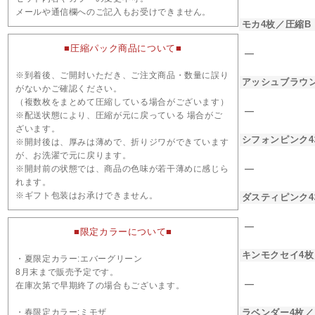
メールや通信欄へのご記入もお受けできません。
モカ4枚／圧縮B
■圧縮パック商品について■
―
※到着後、ご開封いただき、ご注文商品・数量に誤り
アッシュブラウン
がないかご確認ください。
（複数枚をまとめて圧縮している場合がございます）
―
※配送状態により、圧縮が元に戻っている 場合がご
ざいます。
シフォンピンク4
※開封後は、厚みは薄めで、折りジワができています
が、お洗濯で元に戻ります。
―
※開封前の状態では、商品の色味が若干薄めに感じら
れます。
※ギフト包装はお承けできません。
ダスティピンク4
―
■限定カラーについて■
キンモクセイ4枚
・夏限定カラー:エバーグリーン
8月末まで販売予定です。
―
在庫次第で早期終了の場合もございます。
・春限定カラー:ミモザ
ラベンダー4枚／