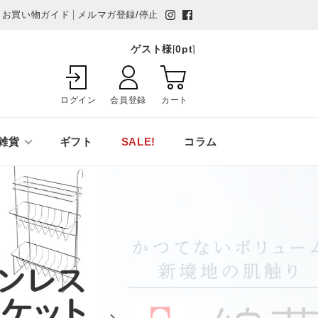
お買い物ガイド
メルマガ登録/停止
ゲスト様
[
0
pt
]
ログイン
会員登録
カート
雑貨
ギフト
SALE!
コラム