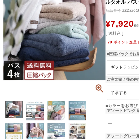
ルタオル バス
商品番号
ZZZzz01
¥
7,920
税
送料込
[
79
ポイント進呈 
■圧縮パックでお
ご注文完了後の内
■カラーをお選び
アソートピンク系
―
アソートグレー系