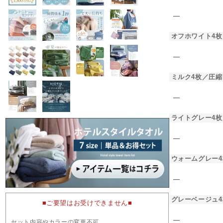
―
オフホワイト4枚
―
ミルク4枚／圧縮
―
ライトグレー4枚
―
ウォームグレー4
―
グレーベージュ4
■ご要望はお受けできません■
―
セット内容やカラーの変更不可。