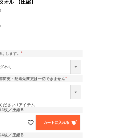
タオル 【圧縮】
0
込
]
届けします。
(
必
須
)
容変更・配送先変更は一切できません
(
必
須
)
ください
アイテム
4枚／圧縮B
カートに入れる
4枚／圧縮B