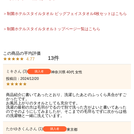
＞制菌ホテルスタイルタオル ビッグフェイスタオル4枚セットはこちら
＞制菌ホテルスタイルタオルトップページ一覧はこちら
13
4.77
ミキ
3
購入者
神奈川県
40代
女性
投稿日
2024/12/20
商品紹介に書いてあったとおり、洗濯したあとのふっくら具合がすご
かったです。

お風呂上がりのタオルとしても充分です。

洗濯の最初の方は毛羽がでるので別で洗った方がよいと書いてあった
のでそのようにしてみましたが、そこまでの毛羽もでずに次からは他
の洗濯物と一緒に洗えています。
たかゆきくん
1
購入者
東京都