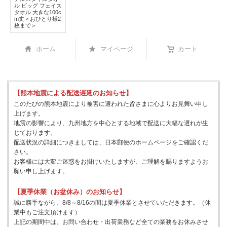
ル ビッグ フェイス
タオル 大きな100c
m丈＜おひとり様2
枚まで＞
ホーム
マイページ
カート
【熊本地震による配送遅延のお知らせ】
このたびの熊本地震により被害に遭われた皆さまに心よりお見舞い申し
上げます。
地震の影響により、九州地方を中心とする地域で配送に大幅な遅れが生
じております。
配送状況の詳細につきましては、日本郵便のホームページをご確認くだ
さい。
お客様には大変ご迷惑をお掛けいたしますが、ご理解を賜りますようお
願い申し上げます。
【夏季休業（お盆休み）のお知らせ】
誠に勝手ながら、8/8～8/16の間は夏季休業とさせていただきます。（休
業中もご注文頂けます）
上記の期間中は、お問い合わせ・出荷業務など全ての業務をお休みさせ