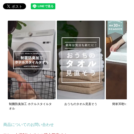
制菌防臭加工 ホテルスタイルタ
おうちのタオル見直そう
簡単30秒♪タオ
オル
商品についてのお問い合わせ