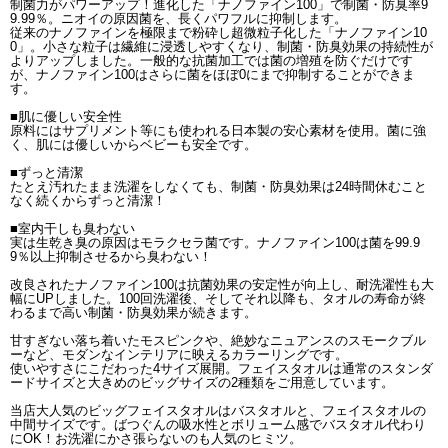
制菌力がパワーアップ！進化した「ナノファイン100」で制菌・防臭率9
9.99％。ニオイの原因菌を、長くパワフルに抑制します。
従来のナノファインを極限まで粉砕し超微粒子化した「ナノファイン10
0」。小さな粒子は繊維に浸透しやすくなり、制菌・防臭効果の持続性が
よりアップしました。一般的な抗菌加工では菌の増殖を防ぐだけです
が、ナノファイン100はさらに菌をほぼ0にまで抑制することができま
す。
■肌に優しい安全性
原料にはサプリメント等にも使われる日本製の安心素材を使用。菌に強
く、肌には優しいからベビーも安全です。
■ずっと清潔
たとえ汚れたまま洗濯をしなくても、制菌・防臭効果は24時間休むこと
なく続くからずっと清潔！
■室内干しも臭わない
実は生乾き臭の原因はモラクセラ菌です。ナノファイン100は菌を99.9
9％以上抑制させるから臭わない！
改良されたナノファイン100は抗菌効果の安定性が向上し、耐洗濯性も大
幅にUPしました。100回洗濯後、そしてそれ以降も、タオルの寿命が終
わるまで高い制菌・防臭効果が続きます。
甘すぎない落ち着いたモスピンクや、絶妙なニュアンスのスモークブル
ーなど、モダンなインテリアに映えるカラーリングです。
使いやすさにこだわった4サイズ展開。フェイスタオルは通常のスタンダ
ードサイズと大きめのビッグサイズの2種類をご用意しています。
当店大人気のビッグフェイスタオルはバスタオルと、フェイスタオルの
中間サイズです。ばつぐんの吸水性とボリューム感でバスタオル代わり
にOK！お洗濯にかさ張らないのも人気のヒミツ。