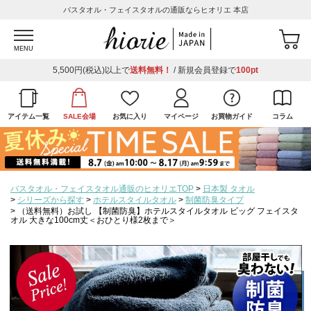
バスタオル・フェイスタオルの通販ならヒオリエ 本店
MENU
5,500円(税込)以上で
送料無料！
/ 新規会員登録で
100pt
アイテム一覧
SALE会場
お気に入り
マイページ
お買物ガイド
コラム
バスタオル・フェイスタオル通販のヒオリエTOP
日本製 タオル
シリーズから探す
ホテルスタイルタオル
制菌防臭タイプ
（送料無料）お試し 【制菌防臭】ホテルスタイルタオル ビッグ フェイスタ
オル 大きな100cm丈＜おひとり様2枚まで＞