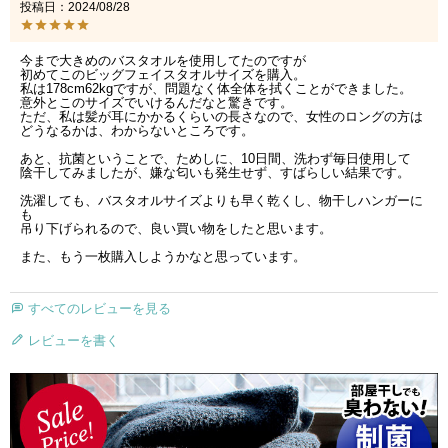
投稿日
2024/08/28
今まで大きめのバスタオルを使用してたのですが

初めてこのビッグフェイスタオルサイズを購入。

私は178cm62kgですが、問題なく体全体を拭くことができました。

意外とこのサイズでいけるんだなと驚きです。

ただ、私は髪が耳にかかるくらいの長さなので、女性のロングの方は

どうなるかは、わからないところです。

あと、抗菌ということで、ためしに、10日間、洗わず毎日使用して

陰干してみましたが、嫌な匂いも発生せず、すばらしい結果です。

洗濯しても、バスタオルサイズよりも早く乾くし、物干しハンガーに
も

吊り下げられるので、良い買い物をしたと思います。

また、もう一枚購入しようかなと思っています。
すべてのレビューを見る
レビューを書く