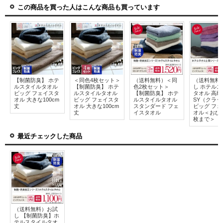
この商品を買った人はこんな商品も買っています
【制菌防臭】 ホテ
＜同色4枚セット＞
（送料無料）＜同
（送料無料
ルスタイルタオル
【制菌防臭】 ホテ
色2枚セット＞
し ホテル
ビッグ フェイスタ
ルスタイルタオル
【制菌防臭】 ホテ
タオル 高級 
オル 大きな100cm
ビッグ フェイスタ
ルスタイルタオル
SY（クラ
丈
オル 大きな100cm
スタンダード フェ
ビッグ フ
丈
イスタオル
オル＜おひ
枚まで＞
最近チェックした商品
（送料無料）お試
し 【制菌防臭】ホ
テルスタイルタオ