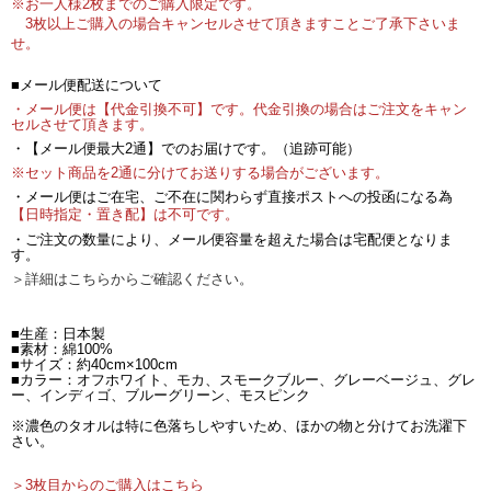
※お一人様2枚までのご購入限定です。
3枚以上ご購入の場合キャンセルさせて頂きますことご了承下さいま
せ。
■メール便配送について
・メール便は【代金引換不可】です。代金引換の場合はご注文をキャン
セルさせて頂きます。
・【メール便最大2通】でのお届けです。（追跡可能）
※セット商品を2通に分けてお送りする場合がございます。
・メール便はご在宅、ご不在に関わらず直接ポストへの投函になる為
【日時指定・置き配】は不可です。
・ご注文の数量により、メール便容量を超えた場合は宅配便となりま
す。
＞詳細はこちらからご確認ください。
■生産：日本製
■素材：綿100%
■サイズ：約40cm×100cm
■カラー：オフホワイト、モカ、スモークブルー、グレーベージュ、グレ
ー、インディゴ、ブルーグリーン、モスピンク
※濃色のタオルは特に色落ちしやすいため、ほかの物と分けてお洗濯下
さい。
＞3枚目からのご購入はこちら