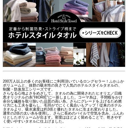
200万人以上の多くのお客様にご利用頂いているロングセラー！ふかふか
ボリュームと、抜群の吸水性の良さで人気のホテルスタイルタオルの、
制菌・防臭加工シリーズです。
さらなる心地よさをめざして、タオルの為に開発されたヒオリエ／日織
恵オリジナルの糸"HIORIE"に一新しました。コーマ糸は、手間暇をかけ
余分な繊維を取り除いた品質の高い糸。さらにグレードを上げるため撚
り方にも工夫を凝らし、毛羽がでにくく風合いもアップ！従来のホテル
タオルより、吸水速度は約3倍と優れたタオルに生まれ変わりました。
通常の2倍の太い糸を使用し、さらに長めのパイルで空気を含み、ふんわ
りとしたボリュームが出ます。密度はほどよく留めることで、乾きやす
く使いやすいタオルに仕上げました。