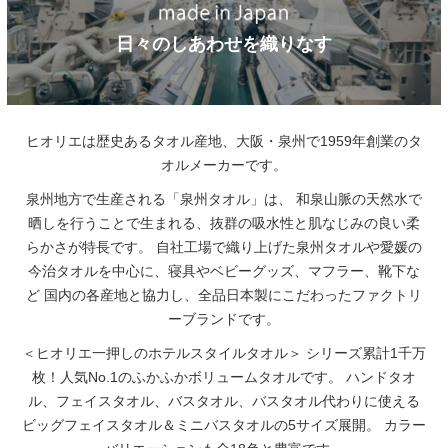
日々のしあわせを織りなす
ヒオリエは歴史あるタオル産地、大阪・泉州で1959年創業のタ
オルメーカーです。
泉州地方で生産される「泉州タオル」は、
和泉山脈の天然水で
晒しを行うことで生まれる、抜群の吸水性と肌なじみの良い柔
らかさが特長です。
自社工場で織り上げた泉州タオルや愛媛の
今治タオルを中心に、寝具やベビーグッズ、マフラー、靴下な
ど
国内の各産地と協力し、全品日本製にこだわったファクトリ
ーブランドです。
＜ヒオリエ一押しのホテルスタイルタオル＞
シリーズ累計1千万
枚！人気No.1のふかふかボリュームタオルです。
ハンドタオ
ル、フェイスタオル、バスタオル、バスタオル代わりに使える
ビッグフェイスタオル＆ミニバスタオルの5サイズ展開。
カラー