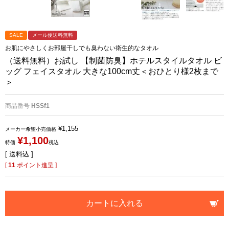
SALE
メール便送料無料
お肌にやさしくお部屋干しでも臭わない衛生的なタオル
（送料無料）お試し 【制菌防臭】ホテルスタイルタオル ビ
ッグ フェイスタオル 大きな100cm丈＜おひとり様2枚まで
＞
商品番号
HSSf1
¥
1,155
メーカー希望小売価格
¥
1,100
特価
税込
送料込
[
11
ポイント進呈 ]
カートに入れる