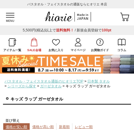
バスタオル・フェイスタオルの通販ならヒオリエ 本店
MENU
5,500円(税込)以上で
送料無料！
/ 新規会員登録で
100pt
アイテム一覧
SALE会場
お気に入り
マイページ
お買物ガイド
コラム
バスタオル・フェイスタオル通販のヒオリエTOP
日本製 タオル
シリーズから探す
ガーゼタオル
キッズ ラップ ガーゼタオル
キッズ ラップ ガーゼタオル
並び替え
価格が安い順
価格が高い順
新着順
レビュー順