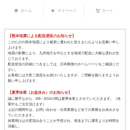
ホーム
マイページ
カート
【熊本地震による配送遅延のお知らせ】
このたびの熊本地震により被害に遭われた皆さまに心よりお見舞い申し
上げます。
地震の影響により、九州地方を中心とする地域で配送に大幅な遅れが生
じております。
配送状況の詳細につきましては、日本郵便のホームページをご確認くだ
さい。
お客様には大変ご迷惑をお掛けいたしますが、ご理解を賜りますようお
願い申し上げます。
【夏季休業（お盆休み）のお知らせ】
誠に勝手ながら、8/8～8/16の間は夏季休業とさせていただきます。（休
業中もご注文頂けます）
上記の期間中は、お問い合わせ・出荷業務など全ての業務をお休みさせ
ていただきます。
休業明けは大変混み合うことが予想され、発送までに通常よりお時間を
頂戴し、