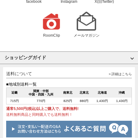
facebook
Instagram
X(旧Twitter)
RoomClip
メールマガジン
ショッピングガイド
送料について
> 詳細はこちら
■地域別送料一覧
関東・中部
近畿
南東北
北東北
北海道
沖縄
中国・四国・九州
715円
770円
825円
880円
1,430円
1,430円
通常5,500円(税込)以上ご購入で、送料無料!
送料無料商品と同時購入でも送料無料！