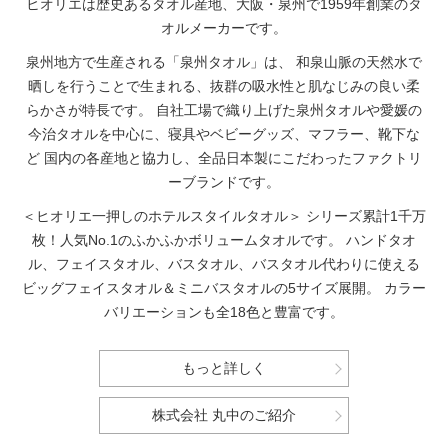
ヒオリエは歴史あるタオル産地、大阪・泉州で1959年創業のタ
オルメーカーです。
泉州地方で生産される「泉州タオル」は、
和泉山脈の天然水で
晒しを行うことで生まれる、抜群の吸水性と肌なじみの良い柔
らかさが特長です。
自社工場で織り上げた泉州タオルや愛媛の
今治タオルを中心に、寝具やベビーグッズ、マフラー、靴下な
ど
国内の各産地と協力し、全品日本製にこだわったファクトリ
ーブランドです。
＜ヒオリエ一押しのホテルスタイルタオル＞
シリーズ累計1千万
枚！人気No.1のふかふかボリュームタオルです。
ハンドタオ
ル、フェイスタオル、バスタオル、バスタオル代わりに使える
ビッグフェイスタオル＆ミニバスタオルの5サイズ展開。
カラー
バリエーションも全18色と豊富です。
もっと詳しく
株式会社 丸中のご紹介