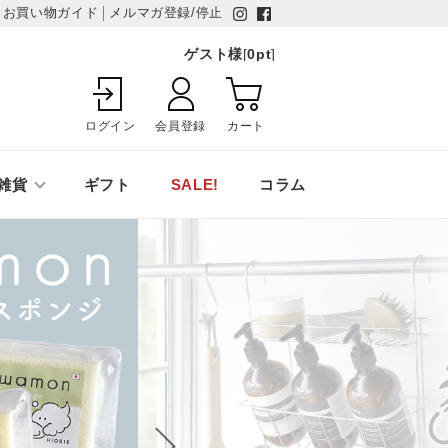
お買い物ガイド
メルマガ登録/停止
ゲスト様
[
0
pt
]
ログイン
会員登録
カート
雑貨
ギフト
SALE!
コラム