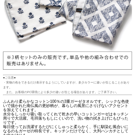
■ご注意■
・実物の色をできるだけ表示するようにしていますが、多少カラーに違いが生じることがあり
ます。
また、お客様のPC環境により多少の違いが生じる場合があります。ご了承下さい。
ふんわり柔らかなコットン100％の3重ガーゼタオルです。シックな色使
いで描かれた南仏風の更紗柄が、暮らしの風景にさりげないアクセント
を加えてくれます。
水分をしっかり吸い取ってくれて乾きの早いコットンガーゼはキッチン
周りで大活躍。毛羽落ちもしにくいので、洗い物の拭き上げにもぴった
りです。
毎日使ってお洗濯するたびにくしゅっと柔らかく、手に馴染む風合いに
なるのもガーゼの特長です。キッチンだけでなく、大判ハンカチとして