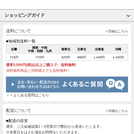
ショッピングガイド
送料について
> 詳細はこちら
■地域別送料一覧
関東・中部
近畿
南東北
北東北
北海道
沖縄
中国・四国・九州
715円
770円
825円
880円
1,430円
1,430円
通常5,500円(税込)以上ご購入で、送料無料!
送料無料商品と同時購入でも送料無料！
＞＞よくある質問はこちら
配送について
> 詳細はこちら
■配送の目安
通常、ご入金確認後2～4営業日で弊社から発送いたします。
※休業日をはさむ場合お時間をいただきます。