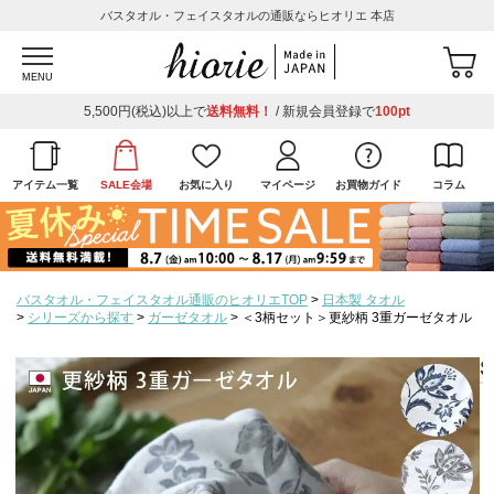
バスタオル・フェイスタオルの通販ならヒオリエ 本店
MENU
5,500円(税込)以上で
送料無料！
/ 新規会員登録で
100pt
アイテム一覧
SALE会場
お気に入り
マイページ
お買物ガイド
コラム
バスタオル・フェイスタオル通販のヒオリエTOP
日本製 タオル
シリーズから探す
ガーゼタオル
＜3柄セット＞更紗柄 3重ガーゼタオル