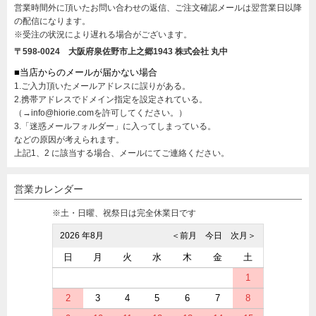
営業時間外に頂いたお問い合わせの返信、ご注文確認メールは翌営業日以降
の配信になります。
※受注の状況により遅れる場合がございます。
〒598-0024 大阪府泉佐野市上之郷1943
株式会社 丸中
■当店からのメールが届かない場合
1.ご入力頂いたメールアドレスに誤りがある。
2.携帯アドレスでドメイン指定を設定されている。
（→info@hiorie.comを許可してください。）
3.「迷惑メールフォルダー」に入ってしまっている。
などの原因が考えられます。
上記1、2 に該当する場合、メールにてご連絡ください。
営業カレンダー
※土・日曜、祝祭日は完全休業日です
2026 年8月
＜前月
今日
次月＞
日
月
火
水
木
金
土
1
2
3
4
5
6
7
8