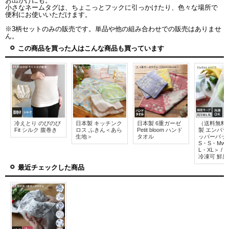
お出かけにも。
小さなネームタグは、ちょこっとフックに引っかけたり、色々な場所で
便利にお使いいただけます。
※3柄セットのみの販売です。単品や他の組み合わせでの販売はありませ
ん。
この商品を買った人はこんな商品も買っています
冷えとり のびのび
日本製 キッチンク
日本製 6重ガーゼ
（送料無料
Fit シルク 腹巻き
ロス ふきん＜あら
Petit bloom ハンド
製 エンバラ
生地＞
タオル
ッパーバッ
S・S・Mwi
L・XL＞ /
冷凍可 鮮度
最近チェックした商品