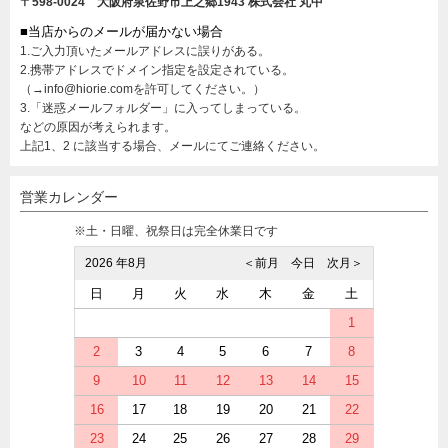
〒598-0024 大阪府泉佐野市上之郷1943
株式会社 丸中
■当店からのメールが届かない場合
1.ご入力頂いたメールアドレスに誤りがある。
2.携帯アドレスでドメイン指定を設定されている。
（→info@hiorie.comを許可してください。）
3.「迷惑メールフォルダー」に入ってしまっている。
などの原因が考えられます。
上記1、2 に該当する場合、メールにてご連絡ください。
営業カレンダー
※土・日曜、祝祭日は完全休業日です
2026 年8月
＜前月
今日
次月＞
日
月
火
水
木
金
土
1
2
3
4
5
6
7
8
9
10
11
12
13
14
15
16
17
18
19
20
21
22
23
24
25
26
27
28
29