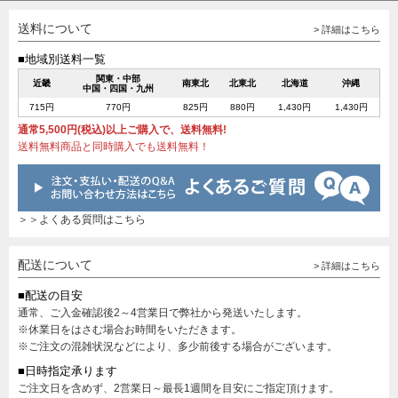
送料について
> 詳細はこちら
■地域別送料一覧
関東・中部
近畿
南東北
北東北
北海道
沖縄
中国・四国・九州
715円
770円
825円
880円
1,430円
1,430円
通常5,500円(税込)以上ご購入で、送料無料!
送料無料商品と同時購入でも送料無料！
＞＞よくある質問はこちら
配送について
> 詳細はこちら
■配送の目安
通常、ご入金確認後2～4営業日で弊社から発送いたします。
※休業日をはさむ場合お時間をいただきます。
※ご注文の混雑状況などにより、多少前後する場合がございます。
■日時指定承ります
ご注文日を含めず、2営業日～最長1週間を目安にご指定頂けます。