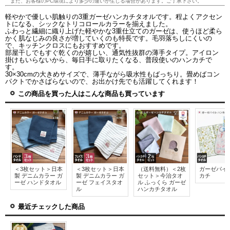
また、お客様のPC環境により多少の違いが生じる場合があります。ご了承下さい。
軽やかで優しい肌触りの3重ガーゼハンカチタオルです。程よくアクセン
トになる、シックなトリコロールカラーを揃えました。
ふわっと繊細に織り上げた軽やかな3重仕立てのガーゼは、使うほど柔ら
かく肌なじみの良さが増していくのも特長です。毛羽落ちしにくいの
で、キッチンクロスにもおすすめです。
部屋干しでもすぐ乾くのが嬉しい、通気性抜群の薄手タイプ。アイロン
掛けもいらないから、毎日手に取りたくなる、普段使いのハンカチで
す。
30×30cmの大きめサイズで、薄手ながら吸水性もばっちり。畳めばコン
パクトでかさばらないので、お出かけ先でも活躍してくれます！
この商品を買った人はこんな商品も買っています
＜3枚セット＞日本
＜3枚セット＞日本
（送料無料）＜2枚
ガーゼパイ
製 デニムカラー ガ
製 デニムカラー ガ
セット＞今治タオ
カチ
ーゼ ハンドタオル
ーゼ フェイスタオ
ル ふっくら ガーゼ
ル
ハンカチタオル
最近チェックした商品