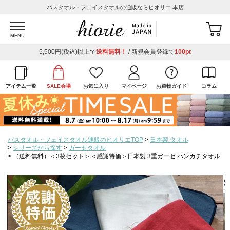
バスタオル・フェイスタオルの通販ならヒオリエ 本店
MENU
5,500円(税込)以上で
送料無料！
/ 新規会員登録で
100pt
アイテム一覧
SALE会場
お気に入り
マイページ
お買物ガイド
コラム
バスタオル・フェイスタオル通販のヒオリエTOP
日本製 タオル
シリーズから探す
ガーゼタオル
（送料無料）＜3枚セット＞＜感謝特価＞日本製 3重ガーゼ ハンカチタオル