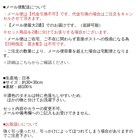
■メール便配送について
・メール便は【代金引換不可】です。代金引換の場合はご注文をキャン
セルさせて頂きます。
・【メール便最大2通】でのお届けです。（追跡可能）
※セット商品を2通に分けてお送りする場合がございます。
・メール便はご在宅、ご不在に関わらず直接ポストへの投函になる為
【日時指定・置き配】は不可です。
・ご注文の数量により、メール便容量を超えた場合は宅配便となりま
す。
＞詳細はこちらからご確認ください。
■生産地：日本
■サイズ：約30×30cm
■素材：綿100％
※濃色のタオルは特に色落ちしやすいため、
ほかの物と分けてお洗濯下さい。
セット内容やカラーの変更不可。
メールや備考欄へのご記入もお受けできません。
■お取扱いについて
強く引っ張ったり、引っかけによってほつれてしまう場合がありますの
でご注意下さい。