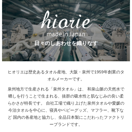
日々のしあわせを織りなす
ヒオリエは歴史あるタオル産地、大阪・泉州で1959年創業のタ
オルメーカーです。
泉州地方で生産される「泉州タオル」は、
和泉山脈の天然水で
晒しを行うことで生まれる、抜群の吸水性と肌なじみの良い柔
らかさが特長です。
自社工場で織り上げた泉州タオルや愛媛の
今治タオルを中心に、寝具やベビーグッズ、マフラー、靴下な
ど
国内の各産地と協力し、全品日本製にこだわったファクトリ
ーブランドです。