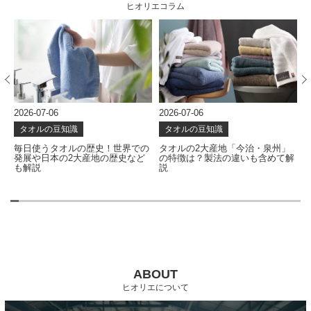
ヒオリエコラム
2026-07-06
2026-07-06
2
タオルの豆知識
タオルの豆知識
な
毎日使うタオルの歴史！世界での
タオルの2大産地「今治・泉州」
発展や日本の2大産地の歴史など
の特徴は？製法の違いも含めて解
も解説
説
ABOUT
ヒオリエについて