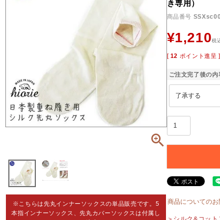
き専用）
商品番号
SSXsc0
¥
1,210
税
[
12
ポイント進呈 
ご注文完了後の内
商品についてのお
※こちらは先丸インナーソックスの単品販売です。5
本指インナーソックス、先丸カバーソックスは付属し
＞シルク&コット