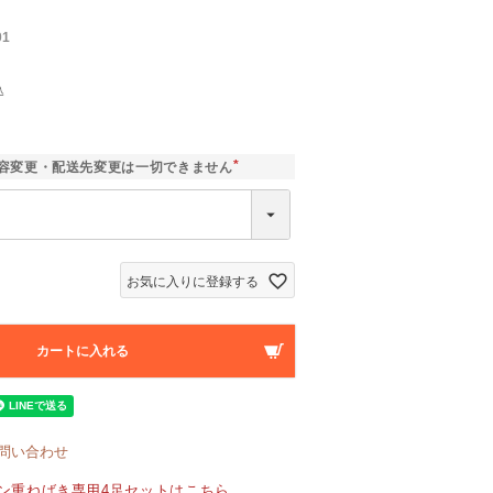
01
込
]
容変更・配送先変更は一切できません
(
必
須
)
お気に入りに登録する
カートに入れる
問い合わせ
ン重ねばき専用4足セットはこちら