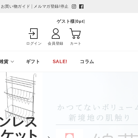
お買い物ガイド
メルマガ登録/停止
ゲスト様
[
0
pt
]
ログイン
会員登録
カート
雑貨
ギフト
SALE!
コラム