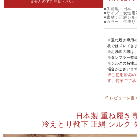
ませんのでご注意下さい。
■生産地：日本
■サイズ：女性用22
■素材：正絹シルク
■カラー：生成り
※重ね履き専用
枚ではズレてき
※お洗濯の際は
※タンブラー乾
※シルクの特性
場合がございま
※ご使用済みの
す。何卒ご了承
レビューを書
日本製 重ね履き
冷えとり靴下 正絹 シルク