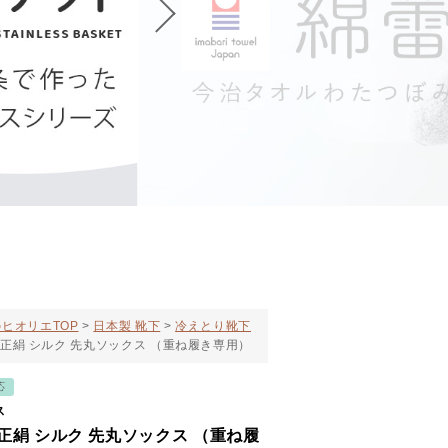
ヒオリエTOP
日本製 靴下
冷えとり靴下
 正絹 シルク 先丸ソックス （重ね履き専用）
応
ス
正絹 シルク 先丸ソックス （重ね履