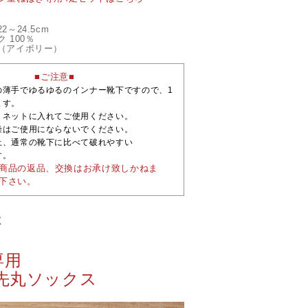
～24.5cm
 100％
（アイボリー）
■ご注意■
の薄手でゆるゆるのインナー靴下ですので、1
ます。
、ネットに入れてご使用ください。
燥はご使用にならないでください。
上、通常の靴下に比べて破れやすい
す。
商品の返品、交換はお承け致しかねま
下さい。
く
専用
 先丸ソックス