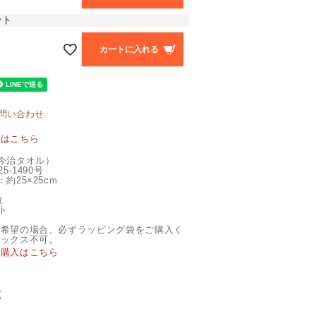
ット
カートに入れる
問い合わせ
覧はこちら
今治タオル）
5-1490号
約25×25cm
枚
ト
ご希望の場合、必ずラッピング袋をご購入く
ボックス不可。
ご購入はこちら
く