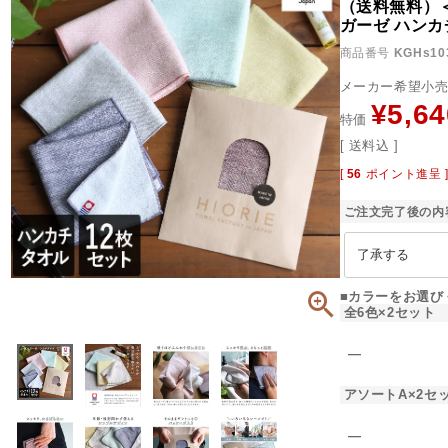
（送料無料）
ガーゼ ハン
商品番号
KGHs10
メーカー希望小
¥
5,64
特価
送料込
[
56
ポイント進呈 
ご注文完了後の内
■カラーをお選び
全6色×2セット
―
アソートA×2セ
―