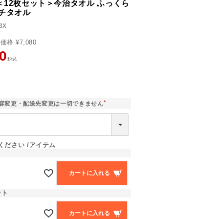
＜12枚セット＞今治タオル ふっくら
カチタオル
3X
売価格
¥
7,080
0
税込
]
容変更・配送先変更は一切できません
(
必
須
)
ください
アイテム
カートに入れる
ット
カートに入れる