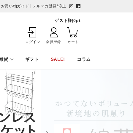
お買い物ガイド
メルマガ登録/停止
ゲスト様
[
0
pt
]
ログイン
会員登録
カート
雑貨
ギフト
SALE!
コラム