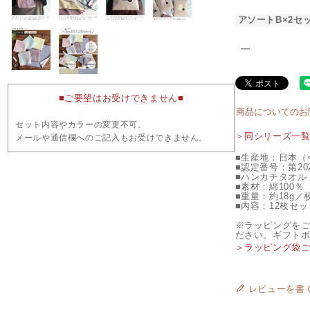
アソートB×2セ
―
■ご要望はお受けできません■
商品についてのお
セット内容やカラーの変更不可。
＞同シリーズ一
メールや通信欄へのご記入もお受けできません。
■生産地：日本（
■認定番号：第202
■ハンカチタオル：
■素材：綿100％
■重量：約18g／
■内容：12枚セッ
※ラッピングを
ださい。ギフト
＞ラッピング袋
レビューを書